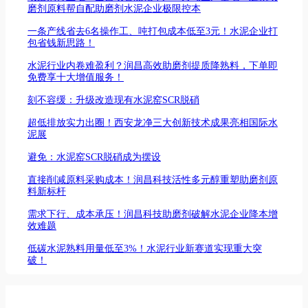
磨剂原料帮自配助磨剂水泥企业极限控本
一条产线省去6名操作工、吨打包成本低至3元！水泥企业打
包省钱新思路！
水泥行业内卷难盈利？润昌高效助磨剂提质降熟料，下单即
免费享十大增值服务！
刻不容缓：升级改造现有水泥窑SCR脱硝
超低排放实力出圈！西安龙净三大创新技术成果亮相国际水
泥展
避免：水泥窑SCR脱硝成为摆设
直接削减原料采购成本！润昌科技活性多元醇重塑助磨剂原
料新标杆
需求下行、成本承压！润昌科技助磨剂破解水泥企业降本增
效难题
低碳水泥熟料用量低至3%！水泥行业新赛道实现重大突
破！