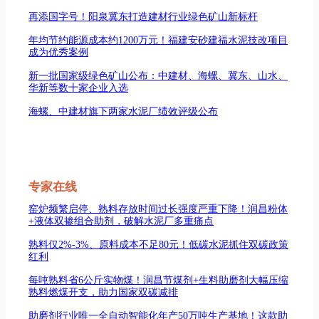
再添国字号！阳泉冀东打造建材行业绿色矿山新标杆
年均节约能源成本约1200万元！福建安砂建福水泥技改项目
成为优秀案例
新一批国家级绿色矿山公布：中建材、海螺、冀东、山水、
华新等数十家企业入选
海螺、中建材旗下两家水泥厂绩效评级公布
专家在线
窑炉频繁启停、熟料存放时间过长强度严重下降！润昌粉体
+液体双掺组合助剂，破解水泥厂多重痛点
熟料仅2%-3%、原料成本不足80元！低碳水泥抓住双碳政策
红利
每吨熟料省6公斤实物煤！润昌节煤剂+生料助磨剂大幅压缩
熟料燃煤开支，助力国家双碳减排
助磨剂行业唯一全自动智能化年产50万吨生产基地！这款助