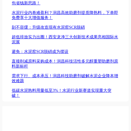
包省钱新思路！
水泥行业内卷难盈利？润昌高效助磨剂提质降熟料，下单即
免费享十大增值服务！
刻不容缓：升级改造现有水泥窑SCR脱硝
超低排放实力出圈！西安龙净三大创新技术成果亮相国际水
泥展
避免：水泥窑SCR脱硝成为摆设
直接削减原料采购成本！润昌科技活性多元醇重塑助磨剂原
料新标杆
需求下行、成本承压！润昌科技助磨剂破解水泥企业降本增
效难题
低碳水泥熟料用量低至3%！水泥行业新赛道实现重大突
破！