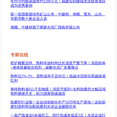
年均节约能源成本约1200万元！福建安砂建福水泥技改项目
成为优秀案例
新一批国家级绿色矿山公布：中建材、海螺、冀东、山水、
华新等数十家企业入选
海螺、中建材旗下两家水泥厂绩效评级公布
专家在线
窑炉频繁启停、熟料存放时间过长强度严重下降！润昌粉体
+液体双掺组合助剂，破解水泥厂多重痛点
熟料仅2%-3%、原料成本不足80元！低碳水泥抓住双碳政策
红利
每吨熟料省6公斤实物煤！润昌节煤剂+生料助磨剂大幅压缩
熟料燃煤开支，助力国家双碳减排
助磨剂行业唯一全自动智能化年产50万吨生产基地！这款助
磨剂原料帮自配助磨剂水泥企业极限控本
一条产线省去6名操作工、吨打包成本低至3元！水泥企业打