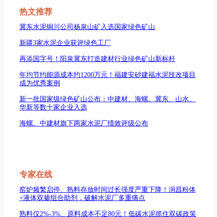
热文推荐
冀东水泥铜川公司杨泉山矿入选国家绿色矿山
新疆3家水泥企业获评绿色工厂
再添国字号！阳泉冀东打造建材行业绿色矿山新标杆
年均节约能源成本约1200万元！福建安砂建福水泥技改项目
成为优秀案例
新一批国家级绿色矿山公布：中建材、海螺、冀东、山水、
华新等数十家企业入选
海螺、中建材旗下两家水泥厂绩效评级公布
专家在线
窑炉频繁启停、熟料存放时间过长强度严重下降！润昌粉体
+液体双掺组合助剂，破解水泥厂多重痛点
熟料仅2%-3%、原料成本不足80元！低碳水泥抓住双碳政策