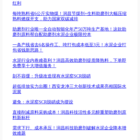
红利
每吨熟料省6公斤实物煤！润昌节煤剂+生料助磨剂大幅压缩
熟料燃煤开支，助力国家双碳减排
助磨剂行业唯一全自动智能化年产50万吨生产基地！这款助
磨剂原料帮自配助磨剂水泥企业极限控本
一条产线省去6名操作工、吨打包成本低至3元！水泥企业打
包省钱新思路！
水泥行业内卷难盈利？润昌高效助磨剂提质降熟料，下单即
免费享十大增值服务！
刻不容缓：升级改造现有水泥窑SCR脱硝
超低排放实力出圈！西安龙净三大创新技术成果亮相国际水
泥展
避免：水泥窑SCR脱硝成为摆设
直接削减原料采购成本！润昌科技活性多元醇重塑助磨剂原
料新标杆
需求下行、成本承压！润昌科技助磨剂破解水泥企业降本增
效难题