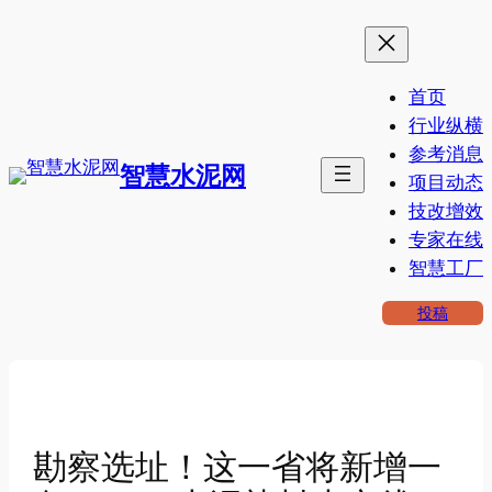
跳
至
内
首页
容
行业纵横
参考消息
智慧水泥网
项目动态
技改增效
专家在线
智慧工厂
投稿
勘察选址！这一省将新增一