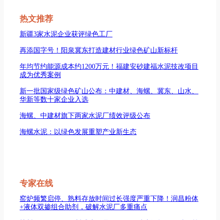
索
热文推荐
新疆3家水泥企业获评绿色工厂
再添国字号！阳泉冀东打造建材行业绿色矿山新标杆
年均节约能源成本约1200万元！福建安砂建福水泥技改项目
成为优秀案例
新一批国家级绿色矿山公布：中建材、海螺、冀东、山水、
华新等数十家企业入选
海螺、中建材旗下两家水泥厂绩效评级公布
海螺水泥：以绿色发展重塑产业新生态
专家在线
窑炉频繁启停、熟料存放时间过长强度严重下降！润昌粉体
+液体双掺组合助剂，破解水泥厂多重痛点