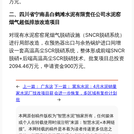
万元。
二、四川省宁南县白鹤滩水泥有限责任公司水泥窑
烟气超低排放改造项目
对现有水泥窑窑尾烟气脱硝设施（SNCR脱硝系统）
进行局部改造，在预热器出口与余热锅炉进口间增
设一套高温高尘SCR脱硝系统，整体形成前端SNCR
脱硝+后端高温高尘SCR脱硝技术。批复项目总投资
2094.46万元，申请资金900万元。
←
上一篇：
广东这
下一篇：
冀东水泥：4月水泥销量
家水泥厂技改项目获
会进一步恢复，多区域有复价计划
批
→
本网原创稿件版权为“智慧水泥”独家所有，任何媒体
或个人在转载使用时须注明“来源：智慧水泥+本网链
接”。本网转载的稿件是本着为读者传递更多信息之