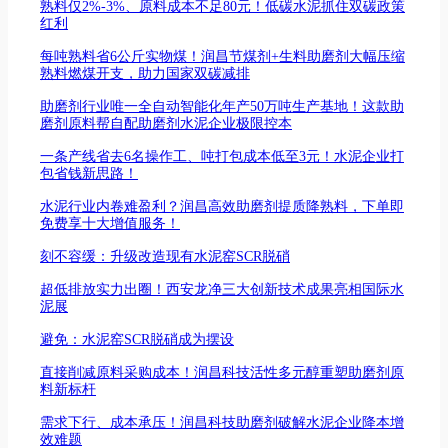
熟料仅2%-3%、原料成本不足80元！低碳水泥抓住双碳政策
红利
每吨熟料省6公斤实物煤！润昌节煤剂+生料助磨剂大幅压缩
熟料燃煤开支，助力国家双碳减排
助磨剂行业唯一全自动智能化年产50万吨生产基地！这款助
磨剂原料帮自配助磨剂水泥企业极限控本
一条产线省去6名操作工、吨打包成本低至3元！水泥企业打
包省钱新思路！
水泥行业内卷难盈利？润昌高效助磨剂提质降熟料，下单即
免费享十大增值服务！
刻不容缓：升级改造现有水泥窑SCR脱硝
超低排放实力出圈！西安龙净三大创新技术成果亮相国际水
泥展
避免：水泥窑SCR脱硝成为摆设
直接削减原料采购成本！润昌科技活性多元醇重塑助磨剂原
料新标杆
需求下行、成本承压！润昌科技助磨剂破解水泥企业降本增
效难题