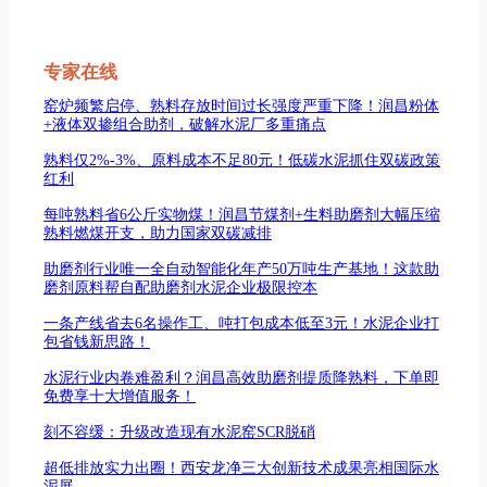
专家在线
窑炉频繁启停、熟料存放时间过长强度严重下降！润昌粉体
+液体双掺组合助剂，破解水泥厂多重痛点
熟料仅2%-3%、原料成本不足80元！低碳水泥抓住双碳政策
红利
每吨熟料省6公斤实物煤！润昌节煤剂+生料助磨剂大幅压缩
熟料燃煤开支，助力国家双碳减排
助磨剂行业唯一全自动智能化年产50万吨生产基地！这款助
磨剂原料帮自配助磨剂水泥企业极限控本
一条产线省去6名操作工、吨打包成本低至3元！水泥企业打
包省钱新思路！
水泥行业内卷难盈利？润昌高效助磨剂提质降熟料，下单即
免费享十大增值服务！
刻不容缓：升级改造现有水泥窑SCR脱硝
超低排放实力出圈！西安龙净三大创新技术成果亮相国际水
泥展