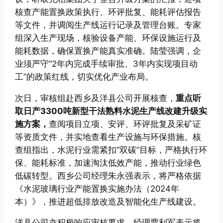
核查产能置换政策执行、环评批复、能耗评估报告
等文件，并调阅生产线运行记录及管理台账。专家
组深入生产现场，核验设备产能、环保设施运行及
能耗数据，确保置换产能真实准确。陆莹强调，企
业须严守“2年内完成手续审批、3年内实现项目动
工”的政策红线，切实优化产业布局。
次日，审核组赴西乡及洋县公司开展核查，
重点听
取日产3300吨新型干法熟料水泥生产线改建升级实
施方案，
查阅项目立项、安评、环评批复及采矿证
等资质文件，并实地查看生产设施与环保措施。核
查组指出，水泥行业需紧扣“双碳”目标，严格执行环
保、能耗标准，加速淘汰低效产能，推动行业绿色
低碳转型。西乡公司经理朱永强表示，将严格依据
《水泥玻璃行业产能置换实施办法（2024年
本）》，推进超低排放改造及智能化生产线建设。
洋县公司亦积极响应审核要求，经理贾利军表示将