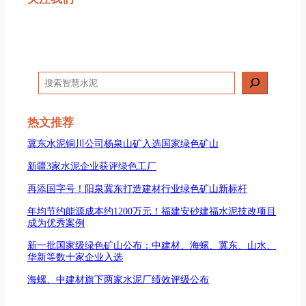
搜
索
热文推荐
冀东水泥铜川公司杨泉山矿入选国家绿色矿山
新疆3家水泥企业获评绿色工厂
再添国字号！阳泉冀东打造建材行业绿色矿山新标杆
年均节约能源成本约1200万元！福建安砂建福水泥技改项目
成为优秀案例
新一批国家级绿色矿山公布：中建材、海螺、冀东、山水、
华新等数十家企业入选
海螺、中建材旗下两家水泥厂绩效评级公布