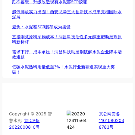
刻不容缓：升级改造现有水泥窑SCR脱硝
超低排放实力出圈！西安龙净三大创新技术成果亮相国际水
泥展
避免：水泥窑SCR脱硝成为摆设
直接削减原料采购成本！润昌科技活性多元醇重塑助磨剂原
料新标杆
需求下行、成本承压！润昌科技助磨剂破解水泥企业降本增
效难题
低碳水泥熟料用量低至3%！水泥行业新赛道实现重大突
破！
Copyright © 2025 智
京公网安备
慧水泥
京ICP备
1101080203
2022000810号
8783号