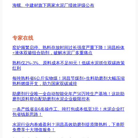
海螺、中建材旗下两家水泥厂绩效评级公布
专家在线
窑炉频繁启停、熟料存放时间过长强度严重下降！润昌粉体
+液体双掺组合助剂，破解水泥厂多重痛点
熟料仅2%-3%、原料成本不足80元！低碳水泥抓住双碳政策
红利
每吨熟料省6公斤实物煤！润昌节煤剂+生料助磨剂大幅压缩
熟料燃煤开支，助力国家双碳减排
助磨剂行业唯一全自动智能化年产50万吨生产基地！这款助
磨剂原料帮自配助磨剂水泥企业极限控本
一条产线省去6名操作工、吨打包成本低至3元！水泥企业打
包省钱新思路！
水泥行业内卷难盈利？润昌高效助磨剂提质降熟料，下单即
免费享十大增值服务！