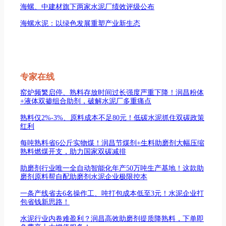
海螺、中建材旗下两家水泥厂绩效评级公布
海螺水泥：以绿色发展重塑产业新生态
专家在线
窑炉频繁启停、熟料存放时间过长强度严重下降！润昌粉体
+液体双掺组合助剂，破解水泥厂多重痛点
熟料仅2%-3%、原料成本不足80元！低碳水泥抓住双碳政策
红利
每吨熟料省6公斤实物煤！润昌节煤剂+生料助磨剂大幅压缩
熟料燃煤开支，助力国家双碳减排
助磨剂行业唯一全自动智能化年产50万吨生产基地！这款助
磨剂原料帮自配助磨剂水泥企业极限控本
一条产线省去6名操作工、吨打包成本低至3元！水泥企业打
包省钱新思路！
水泥行业内卷难盈利？润昌高效助磨剂提质降熟料，下单即