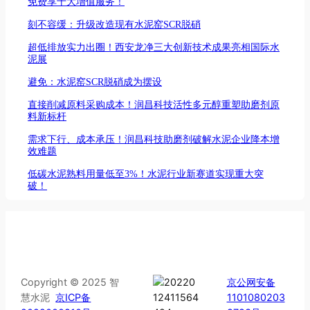
免费享十大增值服务！
刻不容缓：升级改造现有水泥窑SCR脱硝
超低排放实力出圈！西安龙净三大创新技术成果亮相国际水
泥展
避免：水泥窑SCR脱硝成为摆设
直接削减原料采购成本！润昌科技活性多元醇重塑助磨剂原
料新标杆
需求下行、成本承压！润昌科技助磨剂破解水泥企业降本增
效难题
低碳水泥熟料用量低至3%！水泥行业新赛道实现重大突
破！
Copyright © 2025 智
京公网安备
慧水泥
京ICP备
1101080203