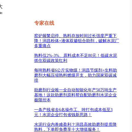
大
产
专家在线
窑炉频繁启停、熟料存放时间过长强度严重下
降！润昌粉体+液体双掺组合助剂，破解水泥厂
多重痛点
熟料仅2%-3%、原料成本不足80元！低碳水泥
抓住双碳政策红利
每吨熟料省6公斤实物煤！润昌节煤剂+生料助
磨剂大幅压缩熟料燃煤开支，助力国家双碳减
排
助磨剂行业唯一全自动智能化年产50万吨生产
基地！这款助磨剂原料帮自配助磨剂水泥企业
极限控本
一条产线省去6名操作工、吨打包成本低至3
元！水泥企业打包省钱新思路！
水泥行业内卷难盈利？润昌高效助磨剂提质降
熟料，下单即免费享十大增值服务！