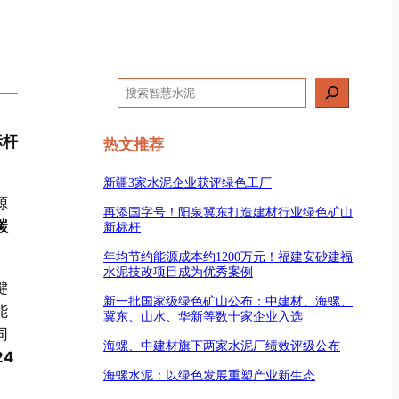
搜
索
标杆
热文推荐
新疆3家水泥企业获评绿色工厂
源
再添国字号！阳泉冀东打造建材行业绿色矿山
碳
新标杆
年均节约能源成本约1200万元！福建安砂建福
水泥技改项目成为优秀案例
键
新一批国家级绿色矿山公布：中建材、海螺、
能
冀东、山水、华新等数十家企业入选
同
海螺、中建材旗下两家水泥厂绩效评级公布
24
海螺水泥：以绿色发展重塑产业新生态