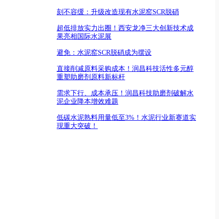
刻不容缓：升级改造现有水泥窑SCR脱硝
超低排放实力出圈！西安龙净三大创新技术成
果亮相国际水泥展
避免：水泥窑SCR脱硝成为摆设
直接削减原料采购成本！润昌科技活性多元醇
重塑助磨剂原料新标杆
需求下行、成本承压！润昌科技助磨剂破解水
泥企业降本增效难题
低碳水泥熟料用量低至3%！水泥行业新赛道实
现重大突破！