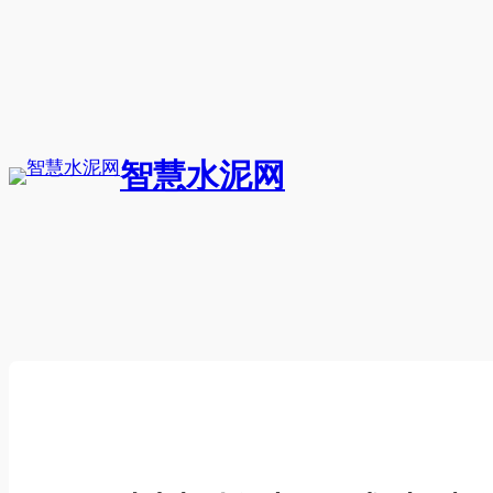
跳
至
内
容
智慧水泥网