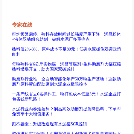
专家在线
窑炉频繁启停、熟料存放时间过长强度严重下降！润昌粉体
+液体双掺组合助剂，破解水泥厂多重痛点
熟料仅2%-3%、原料成本不足80元！低碳水泥抓住双碳政策
红利
每吨熟料省6公斤实物煤！润昌节煤剂+生料助磨剂大幅压缩
熟料燃煤开支，助力国家双碳减排
助磨剂行业唯一全自动智能化年产50万吨生产基地！这款助
磨剂原料帮自配助磨剂水泥企业极限控本
一条产线省去6名操作工、吨打包成本低至3元！水泥企业打
包省钱新思路！
水泥行业内卷难盈利？润昌高效助磨剂提质降熟料，下单即
免费享十大增值服务！
刻不容缓：升级改造现有水泥窑SCR脱硝
超低排放实力出圈！西安龙净三大创新技术成果亮相国际水