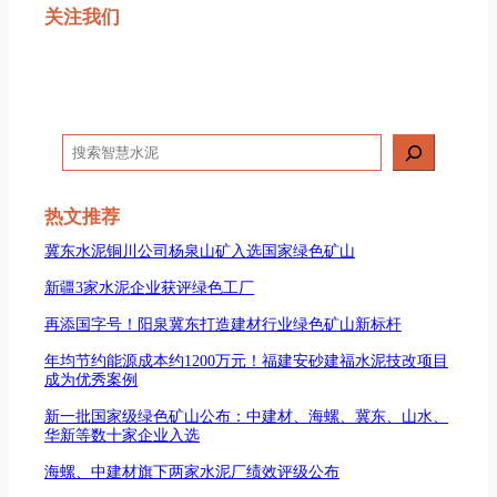
关注我们
搜
索
热文推荐
冀东水泥铜川公司杨泉山矿入选国家绿色矿山
新疆3家水泥企业获评绿色工厂
再添国字号！阳泉冀东打造建材行业绿色矿山新标杆
年均节约能源成本约1200万元！福建安砂建福水泥技改项目
成为优秀案例
新一批国家级绿色矿山公布：中建材、海螺、冀东、山水、
华新等数十家企业入选
海螺、中建材旗下两家水泥厂绩效评级公布