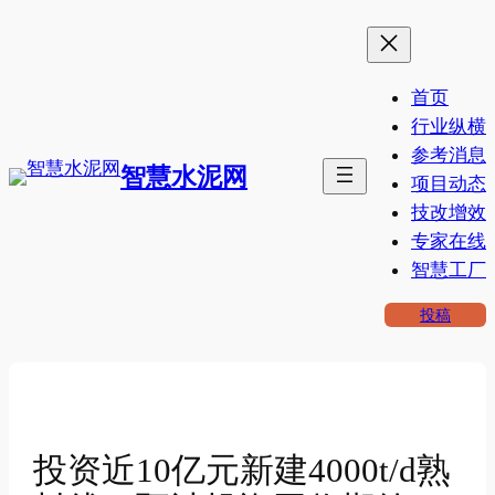
跳
至
内
首页
容
行业纵横
参考消息
智慧水泥网
项目动态
技改增效
专家在线
智慧工厂
投稿
投资近10亿元新建4000t/d熟