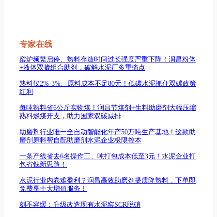
专家在线
窑炉频繁启停、熟料存放时间过长强度严重下降！润昌粉体
+液体双掺组合助剂，破解水泥厂多重痛点
熟料仅2%-3%、原料成本不足80元！低碳水泥抓住双碳政策
红利
每吨熟料省6公斤实物煤！润昌节煤剂+生料助磨剂大幅压缩
熟料燃煤开支，助力国家双碳减排
助磨剂行业唯一全自动智能化年产50万吨生产基地！这款助
磨剂原料帮自配助磨剂水泥企业极限控本
一条产线省去6名操作工、吨打包成本低至3元！水泥企业打
包省钱新思路！
水泥行业内卷难盈利？润昌高效助磨剂提质降熟料，下单即
免费享十大增值服务！
刻不容缓：升级改造现有水泥窑SCR脱硝