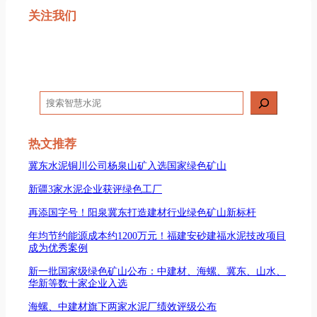
关注我们
搜
索
热文推荐
冀东水泥铜川公司杨泉山矿入选国家绿色矿山
新疆3家水泥企业获评绿色工厂
再添国字号！阳泉冀东打造建材行业绿色矿山新标杆
年均节约能源成本约1200万元！福建安砂建福水泥技改项目
成为优秀案例
新一批国家级绿色矿山公布：中建材、海螺、冀东、山水、
华新等数十家企业入选
海螺、中建材旗下两家水泥厂绩效评级公布