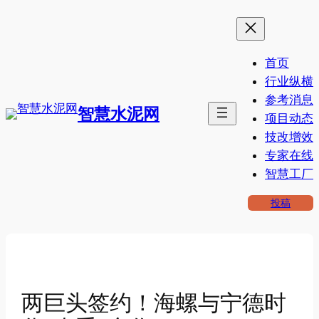
跳
至
内
首页
容
行业纵横
参考消息
智慧水泥网
项目动态
技改增效
专家在线
智慧工厂
投稿
两巨头签约！海螺与宁德时