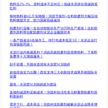
熟料仅2%-3%、原料成本不足80元！低碳水泥抓住双碳政策
红利
每吨熟料省6公斤实物煤！润昌节煤剂+生料助磨剂大幅压缩
熟料燃煤开支，助力国家双碳减排
助磨剂行业唯一全自动智能化年产50万吨生产基地！这款助
磨剂原料帮自配助磨剂水泥企业极限控本
一条产线省去6名操作工、吨打包成本低至3元！水泥企业打
包省钱新思路！
水泥行业内卷难盈利？润昌高效助磨剂提质降熟料，下单即
免费享十大增值服务！
刻不容缓：升级改造现有水泥窑SCR脱硝
超低排放实力出圈！西安龙净三大创新技术成果亮相国际水
泥展
避免：水泥窑SCR脱硝成为摆设
直接削减原料采购成本！润昌科技活性多元醇重塑助磨剂原
料新标杆
需求下行、成本承压！润昌科技助磨剂破解水泥企业降本增