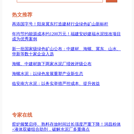
索
热文推荐
再添国字号！阳泉冀东打造建材行业绿色矿山新标杆
年均节约能源成本约1200万元！福建安砂建福水泥技改项目
成为优秀案例
新一批国家级绿色矿山公布：中建材、海螺、冀东、山水、
华新等数十家企业入选
海螺、中建材旗下两家水泥厂绩效评级公布
海螺水泥：以绿色发展重塑产业新生态
临安南方水泥：以务实举措严控成本、提升效益
专家在线
窑炉频繁启停、熟料存放时间过长强度严重下降！润昌粉体
+液体双掺组合助剂，破解水泥厂多重痛点