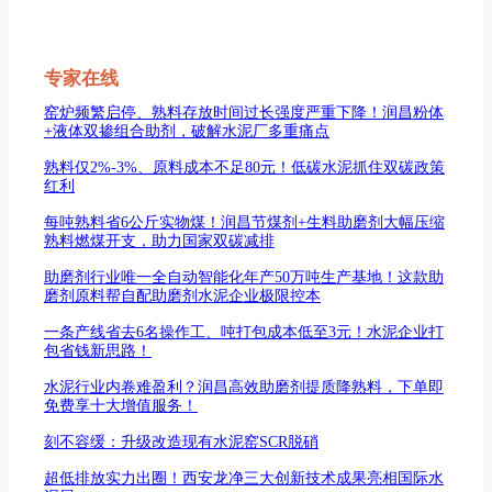
专家在线
窑炉频繁启停、熟料存放时间过长强度严重下降！润昌粉体
+液体双掺组合助剂，破解水泥厂多重痛点
熟料仅2%-3%、原料成本不足80元！低碳水泥抓住双碳政策
红利
每吨熟料省6公斤实物煤！润昌节煤剂+生料助磨剂大幅压缩
熟料燃煤开支，助力国家双碳减排
助磨剂行业唯一全自动智能化年产50万吨生产基地！这款助
磨剂原料帮自配助磨剂水泥企业极限控本
一条产线省去6名操作工、吨打包成本低至3元！水泥企业打
包省钱新思路！
水泥行业内卷难盈利？润昌高效助磨剂提质降熟料，下单即
免费享十大增值服务！
刻不容缓：升级改造现有水泥窑SCR脱硝
超低排放实力出圈！西安龙净三大创新技术成果亮相国际水