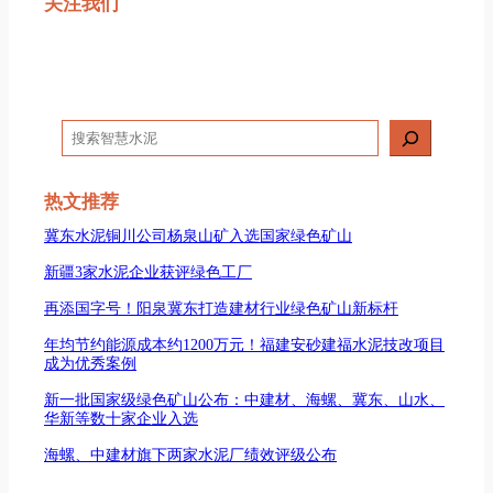
关注我们
搜
索
热文推荐
冀东水泥铜川公司杨泉山矿入选国家绿色矿山
新疆3家水泥企业获评绿色工厂
再添国字号！阳泉冀东打造建材行业绿色矿山新标杆
年均节约能源成本约1200万元！福建安砂建福水泥技改项目
成为优秀案例
新一批国家级绿色矿山公布：中建材、海螺、冀东、山水、
华新等数十家企业入选
海螺、中建材旗下两家水泥厂绩效评级公布