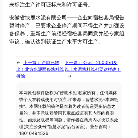
未标注生产许可证标志和许可证号。
安徽省快鹿水泥有限公司——企业向宿松县局报告
暂时停产，已要求企业停产期间不得生产并加强设
备保养，重新生产前须经宿松县局同意并经专家组
审议，确认达到获证生产水平方可生产。
←
上一篇：
产能已转
下一篇：
公示：2000t/d及
出！北方水泥两条熟料线
以上水泥熟料线都要这样改！
拆除
→
本网原创稿件版权为“智慧水泥”独家所有，任何媒体
或个人在转载使用时须注明“来源：智慧水泥+本网链
接”。本网转载的稿件是本着为读者传递更多信息之
目的，并不意味着赞同其观点或证实其内容的真实
性。如涉及版权等问题，请作者在两周内尽快联系处
理(关注公众号“智慧水泥”后台留言)。业务咨询：
18010494526