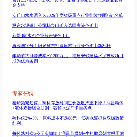
合计2.27亿元！山水、冀东、亚泰等多家辽宁水泥企业获资
金支持
安丘山水水泥入选2026年度省级重点行业能效“领跑者”名单
冀东水泥铜川公司杨泉山矿入选国家绿色矿山
新疆3家水泥企业获评绿色工厂
再添国字号！阳泉冀东打造建材行业绿色矿山新标杆
年均节约能源成本约1200万元！福建安砂建福水泥技改项目
成为优秀案例
专家在线
窑炉频繁启停、熟料存放时间过长强度严重下降！润昌粉体
+液体双掺组合助剂，破解水泥厂多重痛点
熟料仅2%-3%、原料成本不足80元！低碳水泥抓住双碳政策
红利
每吨熟料省6公斤实物煤！润昌节煤剂+生料助磨剂大幅压缩