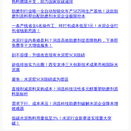
熟料燃煤开支，助力国家双碳减排
助磨剂行业唯一全自动智能化年产50万吨生产基地！这款助
磨剂原料帮自配助磨剂水泥企业极限控本
一条产线省去6名操作工、吨打包成本低至3元！水泥企业打
包省钱新思路！
水泥行业内卷难盈利？润昌高效助磨剂提质降熟料，下单即
免费享十大增值服务！
刻不容缓：升级改造现有水泥窑SCR脱硝
超低排放实力出圈！西安龙净三大创新技术成果亮相国际水
泥展
避免：水泥窑SCR脱硝成为摆设
直接削减原料采购成本！润昌科技活性多元醇重塑助磨剂原
料新标杆
需求下行、成本承压！润昌科技助磨剂破解水泥企业降本增
效难题
低碳水泥熟料用量低至3%！水泥行业新赛道实现重大突
破！