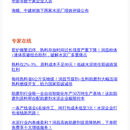
华新等数十家企业入选
海螺、中建材旗下两家水泥厂绩效评级公布
专家在线
窑炉频繁启停、熟料存放时间过长强度严重下降！润昌粉体
+液体双掺组合助剂，破解水泥厂多重痛点
熟料仅2%-3%、原料成本不足80元！低碳水泥抓住双碳政策
红利
每吨熟料省6公斤实物煤！润昌节煤剂+生料助磨剂大幅压缩
熟料燃煤开支，助力国家双碳减排
助磨剂行业唯一全自动智能化年产50万吨生产基地！这款助
磨剂原料帮自配助磨剂水泥企业极限控本
一条产线省去6名操作工、吨打包成本低至3元！水泥企业打
包省钱新思路！
水泥行业内卷难盈利？润昌高效助磨剂提质降熟料，下单即
免费享十大增值服务！