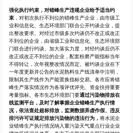
强化执行约束，对错峰生产违规企业给予适当约
束
，对初次执行不到位的错峰生产企业，由市级工
业和信息化、生态环境部门联合公开约谈企业，提
出整改要求。对经过市级多次约谈仍不改正或改正
不到位的企业，由省级工业和信息化、生态环境部
门联合进行约谈。加大落实力度，对经约谈后仍不
改正或改正不到位的企业，配套粉磨产能指标当年
不得转让，次年视整改情况而定。被约谈企业在下
一年度更新并公告的水泥熟料生产线清单中注明，
限制其生产线作为产能置换指标交易。各市应将错
峰生产落实情况作为各项评优评先、资金扶持重要
考量指标。各市生态环境部门要
通过污染物排放在
线监测平台，及时了解掌握企业错峰生产执行情
况，依法查处超标排放
，监测数据弄虚作假、违反
排污许可证规定排放污染物的违法行为，
将水泥企
业错锋生产执行情况纳入重污染天气重点行业企业