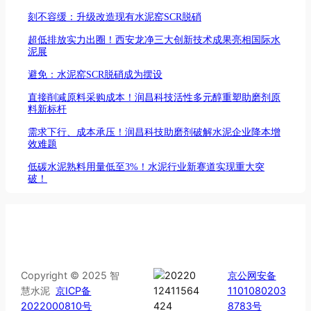
刻不容缓：升级改造现有水泥窑SCR脱硝
超低排放实力出圈！西安龙净三大创新技术成果亮相国际水
泥展
避免：水泥窑SCR脱硝成为摆设
直接削减原料采购成本！润昌科技活性多元醇重塑助磨剂原
料新标杆
需求下行、成本承压！润昌科技助磨剂破解水泥企业降本增
效难题
低碳水泥熟料用量低至3%！水泥行业新赛道实现重大突
破！
Copyright © 2025 智
京公网安备
慧水泥
京ICP备
1101080203
2022000810号
8783号