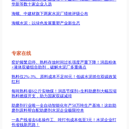
华新等数十家企业入选
海螺、中建材旗下两家水泥厂绩效评级公布
海螺水泥：以绿色发展重塑产业新生态
专家在线
窑炉频繁启停、熟料存放时间过长强度严重下降！润昌粉体
+液体双掺组合助剂，破解水泥厂多重痛点
熟料仅2%-3%、原料成本不足80元！低碳水泥抓住双碳政策
红利
每吨熟料省6公斤实物煤！润昌节煤剂+生料助磨剂大幅压缩
熟料燃煤开支，助力国家双碳减排
助磨剂行业唯一全自动智能化年产50万吨生产基地！这款助
磨剂原料帮自配助磨剂水泥企业极限控本
一条产线省去6名操作工、吨打包成本低至3元！水泥企业打
包省钱新思路！