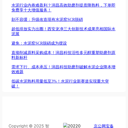
水泥行业内卷难盈利？润昌高效助磨剂提质降熟料，下单即
免费享十大增值服务！
刻不容缓：升级改造现有水泥窑SCR脱硝
超低排放实力出圈！西安龙净三大创新技术成果亮相国际水
泥展
避免：水泥窑SCR脱硝成为摆设
直接削减原料采购成本！润昌科技活性多元醇重塑助磨剂原
料新标杆
需求下行、成本承压！润昌科技助磨剂破解水泥企业降本增
效难题
低碳水泥熟料用量低至3%！水泥行业新赛道实现重大突
破！
Copyright © 2025 智
京公网安备