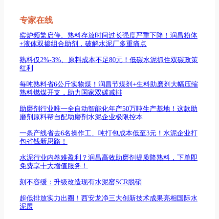
专家在线
窑炉频繁启停、熟料存放时间过长强度严重下降！润昌粉体
+液体双掺组合助剂，破解水泥厂多重痛点
熟料仅2%-3%、原料成本不足80元！低碳水泥抓住双碳政策
红利
每吨熟料省6公斤实物煤！润昌节煤剂+生料助磨剂大幅压缩
熟料燃煤开支，助力国家双碳减排
助磨剂行业唯一全自动智能化年产50万吨生产基地！这款助
磨剂原料帮自配助磨剂水泥企业极限控本
一条产线省去6名操作工、吨打包成本低至3元！水泥企业打
包省钱新思路！
水泥行业内卷难盈利？润昌高效助磨剂提质降熟料，下单即
免费享十大增值服务！
刻不容缓：升级改造现有水泥窑SCR脱硝
超低排放实力出圈！西安龙净三大创新技术成果亮相国际水
泥展