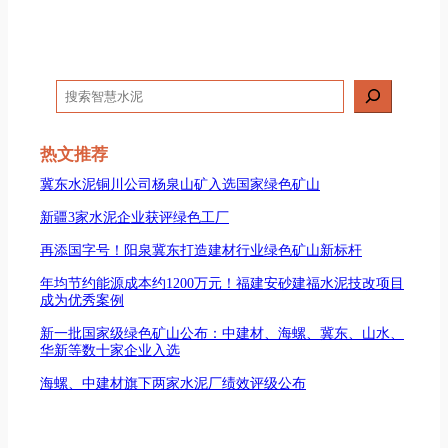
搜
索
热文推荐
冀东水泥铜川公司杨泉山矿入选国家绿色矿山
新疆3家水泥企业获评绿色工厂
再添国字号！阳泉冀东打造建材行业绿色矿山新标杆
年均节约能源成本约1200万元！福建安砂建福水泥技改项目
成为优秀案例
新一批国家级绿色矿山公布：中建材、海螺、冀东、山水、
华新等数十家企业入选
海螺、中建材旗下两家水泥厂绩效评级公布