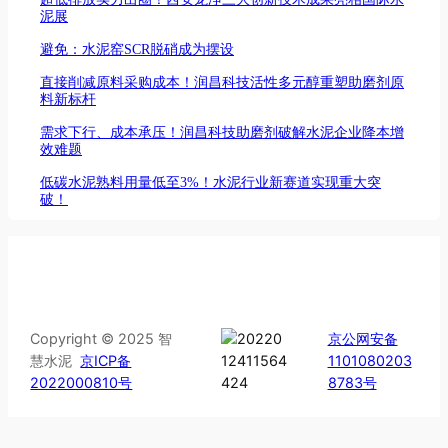
泥展
避免：水泥窑SCR脱硝成为摆设
直接削减原料采购成本！润昌科技活性多元醇重塑助磨剂原
料新标杆
需求下行、成本承压！润昌科技助磨剂破解水泥企业降本增
效难题
低碳水泥熟料用量低至3%！水泥行业新赛道实现重大突
破！
Copyright © 2025 智
京公网安备
慧水泥
京ICP备
1101080203
2022000810号
8783号