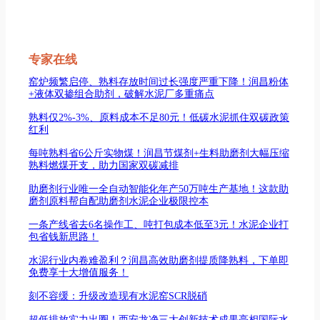
专家在线
窑炉频繁启停、熟料存放时间过长强度严重下降！润昌粉体
+液体双掺组合助剂，破解水泥厂多重痛点
熟料仅2%-3%、原料成本不足80元！低碳水泥抓住双碳政策
红利
每吨熟料省6公斤实物煤！润昌节煤剂+生料助磨剂大幅压缩
熟料燃煤开支，助力国家双碳减排
助磨剂行业唯一全自动智能化年产50万吨生产基地！这款助
磨剂原料帮自配助磨剂水泥企业极限控本
一条产线省去6名操作工、吨打包成本低至3元！水泥企业打
包省钱新思路！
水泥行业内卷难盈利？润昌高效助磨剂提质降熟料，下单即
免费享十大增值服务！
刻不容缓：升级改造现有水泥窑SCR脱硝
超低排放实力出圈！西安龙净三大创新技术成果亮相国际水