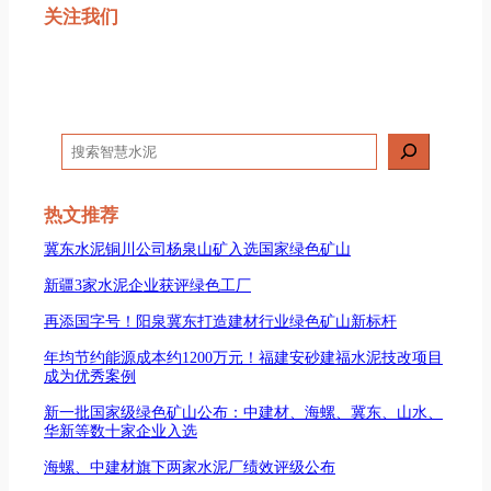
关注我们
搜
索
热文推荐
冀东水泥铜川公司杨泉山矿入选国家绿色矿山
新疆3家水泥企业获评绿色工厂
再添国字号！阳泉冀东打造建材行业绿色矿山新标杆
年均节约能源成本约1200万元！福建安砂建福水泥技改项目
成为优秀案例
新一批国家级绿色矿山公布：中建材、海螺、冀东、山水、
华新等数十家企业入选
海螺、中建材旗下两家水泥厂绩效评级公布