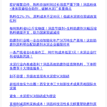
窑炉频繁启停、熟料存放时间过长强度严重下降！润昌粉体
+液体双掺组合助剂，破解水泥厂多重痛点
熟料仅2%-3%、原料成本不足80元！低碳水泥抓住双碳政策
红利
每吨熟料省6公斤实物煤！润昌节煤剂+生料助磨剂大幅压缩
熟料燃煤开支，助力国家双碳减排
助磨剂行业唯一全自动智能化年产50万吨生产基地！这款助
磨剂原料帮自配助磨剂水泥企业极限控本
一条产线省去6名操作工、吨打包成本低至3元！水泥企业打
包省钱新思路！
水泥行业内卷难盈利？润昌高效助磨剂提质降熟料，下单即
免费享十大增值服务！
刻不容缓：升级改造现有水泥窑SCR脱硝
超低排放实力出圈！西安龙净三大创新技术成果亮相国际水
泥展
避免：水泥窑SCR脱硝成为摆设
直接削减原料采购成本！润昌科技活性多元醇重塑助磨剂原