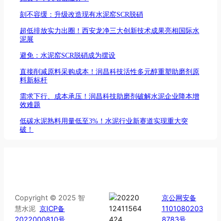
刻不容缓：升级改造现有水泥窑SCR脱硝
超低排放实力出圈！西安龙净三大创新技术成果亮相国际水
泥展
避免：水泥窑SCR脱硝成为摆设
直接削减原料采购成本！润昌科技活性多元醇重塑助磨剂原
料新标杆
需求下行、成本承压！润昌科技助磨剂破解水泥企业降本增
效难题
低碳水泥熟料用量低至3%！水泥行业新赛道实现重大突
破！
Copyright © 2025 智
京公网安备
慧水泥
京ICP备
1101080203
2022000810号
8783号