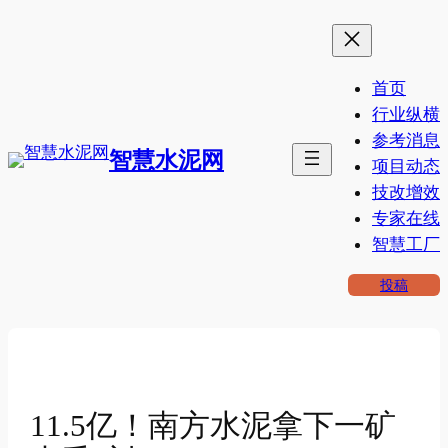
跳
至
内
首页
容
行业纵横
参考消息
智慧水泥网
项目动态
技改增效
专家在线
智慧工厂
投稿
11.5亿！南方水泥拿下一矿