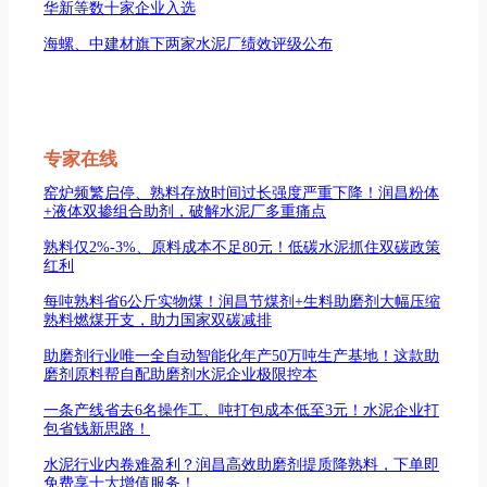
华新等数十家企业入选
海螺、中建材旗下两家水泥厂绩效评级公布
专家在线
窑炉频繁启停、熟料存放时间过长强度严重下降！润昌粉体
+液体双掺组合助剂，破解水泥厂多重痛点
熟料仅2%-3%、原料成本不足80元！低碳水泥抓住双碳政策
红利
每吨熟料省6公斤实物煤！润昌节煤剂+生料助磨剂大幅压缩
熟料燃煤开支，助力国家双碳减排
助磨剂行业唯一全自动智能化年产50万吨生产基地！这款助
磨剂原料帮自配助磨剂水泥企业极限控本
一条产线省去6名操作工、吨打包成本低至3元！水泥企业打
包省钱新思路！
水泥行业内卷难盈利？润昌高效助磨剂提质降熟料，下单即
免费享十大增值服务！