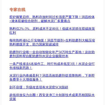
专家在线
窑炉频繁启停、熟料存放时间过长强度严重下降！润昌粉体
+液体双掺组合助剂，破解水泥厂多重痛点
熟料仅2%-3%、原料成本不足80元！低碳水泥抓住双碳政策
红利
每吨熟料省6公斤实物煤！润昌节煤剂+生料助磨剂大幅压缩
熟料燃煤开支，助力国家双碳减排
助磨剂行业唯一全自动智能化年产50万吨生产基地！这款助
磨剂原料帮自配助磨剂水泥企业极限控本
一条产线省去6名操作工、吨打包成本低至3元！水泥企业打
包省钱新思路！
水泥行业内卷难盈利？润昌高效助磨剂提质降熟料，下单即
免费享十大增值服务！
刻不容缓：升级改造现有水泥窑SCR脱硝
超低排放实力出圈！西安龙净三大创新技术成果亮相国际水
泥展