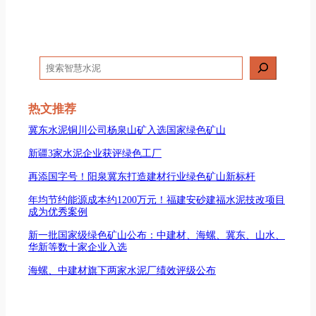
搜
索
热文推荐
冀东水泥铜川公司杨泉山矿入选国家绿色矿山
新疆3家水泥企业获评绿色工厂
再添国字号！阳泉冀东打造建材行业绿色矿山新标杆
年均节约能源成本约1200万元！福建安砂建福水泥技改项目
成为优秀案例
新一批国家级绿色矿山公布：中建材、海螺、冀东、山水、
华新等数十家企业入选
海螺、中建材旗下两家水泥厂绩效评级公布