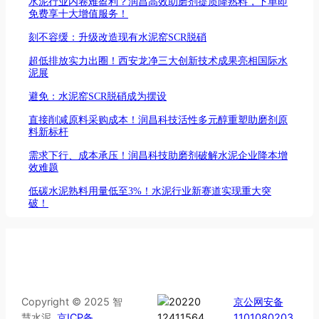
水泥行业内卷难盈利？润昌高效助磨剂提质降熟料，下单即
免费享十大增值服务！
刻不容缓：升级改造现有水泥窑SCR脱硝
超低排放实力出圈！西安龙净三大创新技术成果亮相国际水
泥展
避免：水泥窑SCR脱硝成为摆设
直接削减原料采购成本！润昌科技活性多元醇重塑助磨剂原
料新标杆
需求下行、成本承压！润昌科技助磨剂破解水泥企业降本增
效难题
低碳水泥熟料用量低至3%！水泥行业新赛道实现重大突
破！
Copyright © 2025 智
京公网安备
慧水泥
京ICP备
1101080203