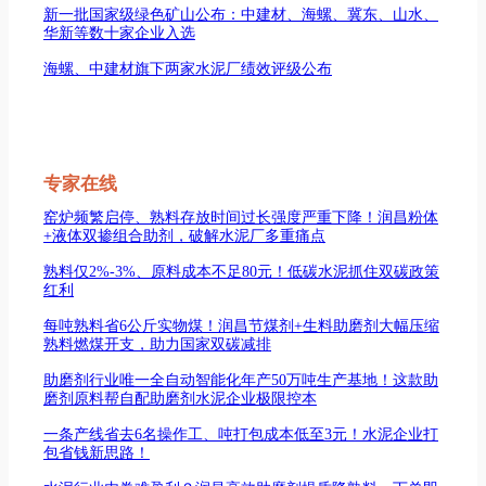
新一批国家级绿色矿山公布：中建材、海螺、冀东、山水、
华新等数十家企业入选
海螺、中建材旗下两家水泥厂绩效评级公布
专家在线
窑炉频繁启停、熟料存放时间过长强度严重下降！润昌粉体
+液体双掺组合助剂，破解水泥厂多重痛点
熟料仅2%-3%、原料成本不足80元！低碳水泥抓住双碳政策
红利
每吨熟料省6公斤实物煤！润昌节煤剂+生料助磨剂大幅压缩
熟料燃煤开支，助力国家双碳减排
助磨剂行业唯一全自动智能化年产50万吨生产基地！这款助
磨剂原料帮自配助磨剂水泥企业极限控本
一条产线省去6名操作工、吨打包成本低至3元！水泥企业打
包省钱新思路！