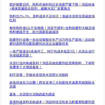
窑炉频繁启停、熟料存放时间过长强度严重下降！润昌粉体
+液体双掺组合助剂，破解水泥厂多重痛点
熟料仅2%-3%、原料成本不足80元！低碳水泥抓住双碳政策
红利
每吨熟料省6公斤实物煤！润昌节煤剂+生料助磨剂大幅压缩
熟料燃煤开支，助力国家双碳减排
助磨剂行业唯一全自动智能化年产50万吨生产基地！这款助
磨剂原料帮自配助磨剂水泥企业极限控本
一条产线省去6名操作工、吨打包成本低至3元！水泥企业打
包省钱新思路！
水泥行业内卷难盈利？润昌高效助磨剂提质降熟料，下单即
免费享十大增值服务！
刻不容缓：升级改造现有水泥窑SCR脱硝
超低排放实力出圈！西安龙净三大创新技术成果亮相国际水
泥展
避免：水泥窑SCR脱硝成为摆设
直接削减原料采购成本！润昌科技活性多元醇重塑助磨剂原