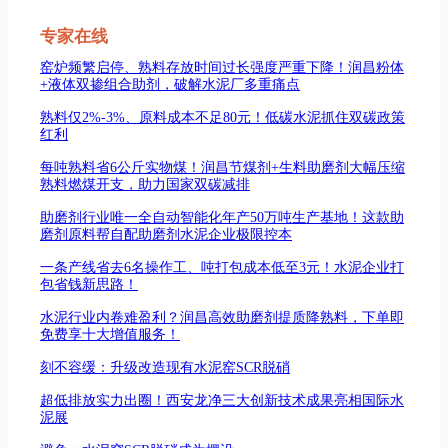
专家在线
窑炉频繁启停、熟料存放时间过长强度严重下降！润昌粉体
+液体双掺组合助剂，破解水泥厂多重痛点
熟料仅2%-3%、原料成本不足80元！低碳水泥抓住双碳政策
红利
每吨熟料省6公斤实物煤！润昌节煤剂+生料助磨剂大幅压缩
熟料燃煤开支，助力国家双碳减排
助磨剂行业唯一全自动智能化年产50万吨生产基地！这款助
磨剂原料帮自配助磨剂水泥企业极限控本
一条产线省去6名操作工、吨打包成本低至3元！水泥企业打
包省钱新思路！
水泥行业内卷难盈利？润昌高效助磨剂提质降熟料，下单即
免费享十大增值服务！
刻不容缓：升级改造现有水泥窑SCR脱硝
超低排放实力出圈！西安龙净三大创新技术成果亮相国际水
泥展