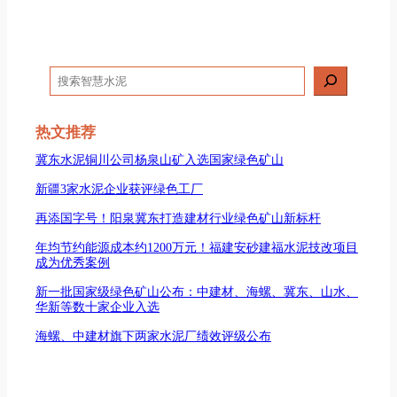
搜
索
热文推荐
冀东水泥铜川公司杨泉山矿入选国家绿色矿山
新疆3家水泥企业获评绿色工厂
再添国字号！阳泉冀东打造建材行业绿色矿山新标杆
年均节约能源成本约1200万元！福建安砂建福水泥技改项目
成为优秀案例
新一批国家级绿色矿山公布：中建材、海螺、冀东、山水、
华新等数十家企业入选
海螺、中建材旗下两家水泥厂绩效评级公布