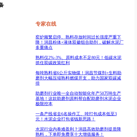
备
专家在线
窑炉频繁启停、熟料存放时间过长强度严重下
降！润昌粉体+液体双掺组合助剂，破解水泥厂
多重痛点
熟料仅2%-3%、原料成本不足80元！低碳水泥
抓住双碳政策红利
每吨熟料省6公斤实物煤！润昌节煤剂+生料助
磨剂大幅压缩熟料燃煤开支，助力国家双碳减
排
助磨剂行业唯一全自动智能化年产50万吨生产
基地！这款助磨剂原料帮自配助磨剂水泥企业
极限控本
一条产线省去6名操作工、吨打包成本低至3
元！水泥企业打包省钱新思路！
水泥行业内卷难盈利？润昌高效助磨剂提质降
熟料，下单即免费享十大增值服务！