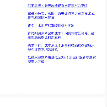
刻不容缓：升级改造现有水泥窑SCR脱硝
超低排放实力出圈！西安龙净三大创新技术成
果亮相国际水泥展
避免：水泥窑SCR脱硝成为摆设
直接削减原料采购成本！润昌科技活性多元醇
重塑助磨剂原料新标杆
需求下行、成本承压！润昌科技助磨剂破解水
泥企业降本增效难题
低碳水泥熟料用量低至3%！水泥行业新赛道实
现重大突破！