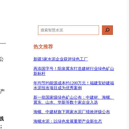
搜
索
热文推荐
公
新疆3家水泥企业获评绿色工厂
再添国字号！阳泉冀东打造建材行业绿色矿山
新标杆
年均节约能源成本约1200万元！福建安砂建福
水泥技改项目成为优秀案例
线产
新一批国家级绿色矿山公布：中建材、海螺、
冀东、山水、华新等数十家企业入选
海螺、中建材旗下两家水泥厂绩效评级公布
线
海螺水泥：以绿色发展重塑产业新生态
；