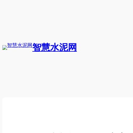
跳
至
内
容
智慧水泥网