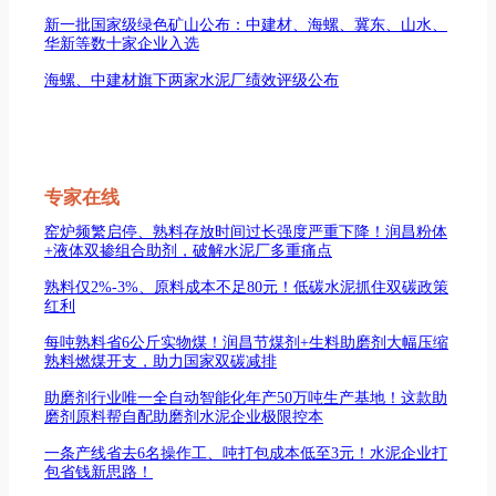
新一批国家级绿色矿山公布：中建材、海螺、冀东、山水、
华新等数十家企业入选
海螺、中建材旗下两家水泥厂绩效评级公布
专家在线
窑炉频繁启停、熟料存放时间过长强度严重下降！润昌粉体
+液体双掺组合助剂，破解水泥厂多重痛点
熟料仅2%-3%、原料成本不足80元！低碳水泥抓住双碳政策
红利
每吨熟料省6公斤实物煤！润昌节煤剂+生料助磨剂大幅压缩
熟料燃煤开支，助力国家双碳减排
助磨剂行业唯一全自动智能化年产50万吨生产基地！这款助
磨剂原料帮自配助磨剂水泥企业极限控本
一条产线省去6名操作工、吨打包成本低至3元！水泥企业打
包省钱新思路！