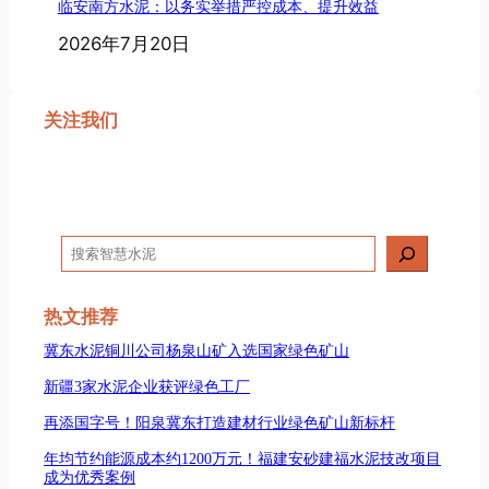
临安南方水泥：以务实举措严控成本、提升效益
2026年7月20日
关注我们
搜
索
热文推荐
冀东水泥铜川公司杨泉山矿入选国家绿色矿山
新疆3家水泥企业获评绿色工厂
再添国字号！阳泉冀东打造建材行业绿色矿山新标杆
年均节约能源成本约1200万元！福建安砂建福水泥技改项目
成为优秀案例