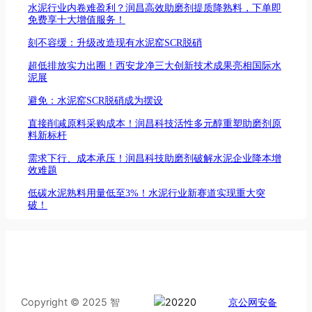
水泥行业内卷难盈利？润昌高效助磨剂提质降熟料，下单即
免费享十大增值服务！
刻不容缓：升级改造现有水泥窑SCR脱硝
超低排放实力出圈！西安龙净三大创新技术成果亮相国际水
泥展
避免：水泥窑SCR脱硝成为摆设
直接削减原料采购成本！润昌科技活性多元醇重塑助磨剂原
料新标杆
需求下行、成本承压！润昌科技助磨剂破解水泥企业降本增
效难题
低碳水泥熟料用量低至3%！水泥行业新赛道实现重大突
破！
Copyright © 2025 智
京公网安备