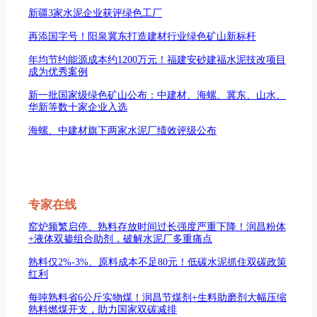
新疆3家水泥企业获评绿色工厂
再添国字号！阳泉冀东打造建材行业绿色矿山新标杆
年均节约能源成本约1200万元！福建安砂建福水泥技改项目
成为优秀案例
新一批国家级绿色矿山公布：中建材、海螺、冀东、山水、
华新等数十家企业入选
海螺、中建材旗下两家水泥厂绩效评级公布
专家在线
窑炉频繁启停、熟料存放时间过长强度严重下降！润昌粉体
+液体双掺组合助剂，破解水泥厂多重痛点
熟料仅2%-3%、原料成本不足80元！低碳水泥抓住双碳政策
红利
每吨熟料省6公斤实物煤！润昌节煤剂+生料助磨剂大幅压缩
熟料燃煤开支，助力国家双碳减排