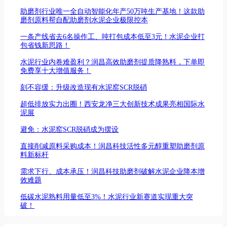
助磨剂行业唯一全自动智能化年产50万吨生产基地！这款助
磨剂原料帮自配助磨剂水泥企业极限控本
一条产线省去6名操作工、吨打包成本低至3元！水泥企业打
包省钱新思路！
水泥行业内卷难盈利？润昌高效助磨剂提质降熟料，下单即
免费享十大增值服务！
刻不容缓：升级改造现有水泥窑SCR脱硝
超低排放实力出圈！西安龙净三大创新技术成果亮相国际水
泥展
避免：水泥窑SCR脱硝成为摆设
直接削减原料采购成本！润昌科技活性多元醇重塑助磨剂原
料新标杆
需求下行、成本承压！润昌科技助磨剂破解水泥企业降本增
效难题
低碳水泥熟料用量低至3%！水泥行业新赛道实现重大突
破！