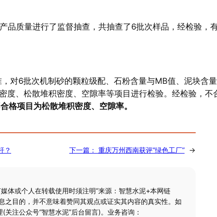
产品质量进行了监督抽查，共抽查了6批次样品，经检验，有
砂》标准，对6批次机制砂的颗粒级配、石粉含量与MB值、泥块含
密度、松散堆积密度、空隙率等项目进行检验。经检验，不
不合格项目为松散堆积密度、空隙率。
杆？
下一篇：
重庆万州西南获评“绿色工厂”
→
何媒体或个人在转载使用时须注明“来源：智慧水泥+本网链
信息之目的，并不意味着赞同其观点或证实其内容的真实性。如
(关注公众号“智慧水泥”后台留言)。业务咨询：