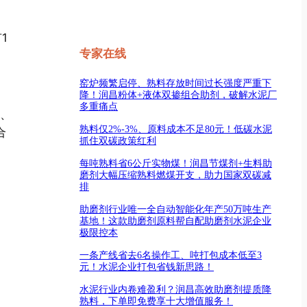
1
专家在线
窑炉频繁启停、熟料存放时间过长强度严重下
降！润昌粉体+液体双掺组合助剂，破解水泥厂
多重痛点
量、
熟料仅2%-3%、原料成本不足80元！低碳水泥
合
抓住双碳政策红利
每吨熟料省6公斤实物煤！润昌节煤剂+生料助
磨剂大幅压缩熟料燃煤开支，助力国家双碳减
排
助磨剂行业唯一全自动智能化年产50万吨生产
基地！这款助磨剂原料帮自配助磨剂水泥企业
极限控本
一条产线省去6名操作工、吨打包成本低至3
元！水泥企业打包省钱新思路！
水泥行业内卷难盈利？润昌高效助磨剂提质降
熟料，下单即免费享十大增值服务！