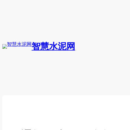
跳
至
内
容
智慧水泥网