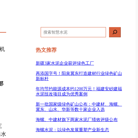
搜
索
机
热文推荐
新疆3家水泥企业获评绿色工厂
再添国字号！阳泉冀东打造建材行业绿色矿山
新标杆
部
年均节约能源成本约1200万元！福建安砂建福
水泥技改项目成为优秀案例
新一批国家级绿色矿山公布：中建材、海螺、
冀东、山水、华新等数十家企业入选
海螺、中建材旗下两家水泥厂绩效评级公布
三
海螺水泥：以绿色发展重塑产业新生态
保水