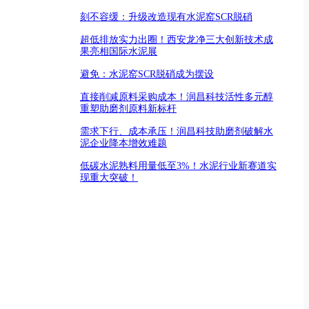
刻不容缓：升级改造现有水泥窑SCR脱硝
超低排放实力出圈！西安龙净三大创新技术成
果亮相国际水泥展
避免：水泥窑SCR脱硝成为摆设
直接削减原料采购成本！润昌科技活性多元醇
重塑助磨剂原料新标杆
需求下行、成本承压！润昌科技助磨剂破解水
泥企业降本增效难题
低碳水泥熟料用量低至3%！水泥行业新赛道实
现重大突破！