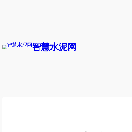
跳
至
内
容
智慧水泥网