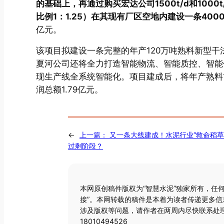
的基础上，再通过购买宏达公司1500t/d和10
比例1：1.25）在其现有厂区空地内建设一条400
亿元。
该项目拟建设一条完整的年产120万吨熟料新型干
夏河公司还将全力打造智能物流、智能质控、智能
现生产线全系统智能化。项目建成后，将年产熟料12
润总额1.79亿元。
←
上一篇：
又一条大线建成！水泥行业“救命稻草
过剩阶段？
本网原创稿件版权为“智慧水泥”独家所有，任
接”。本网转载的稿件是本着为读者传递更多
涉及版权等问题，请作者在两周内尽快联系处理
18010494526