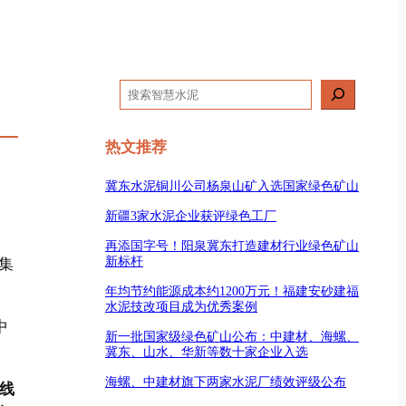
搜
索
热文推荐
冀东水泥铜川公司杨泉山矿入选国家绿色矿山
新疆3家水泥企业获评绿色工厂
再添国字号！阳泉冀东打造建材行业绿色矿山
新标杆
集
年均节约能源成本约1200万元！福建安砂建福
水泥技改项目成为优秀案例
中
新一批国家级绿色矿山公布：中建材、海螺、
冀东、山水、华新等数十家企业入选
海螺、中建材旗下两家水泥厂绩效评级公布
产线