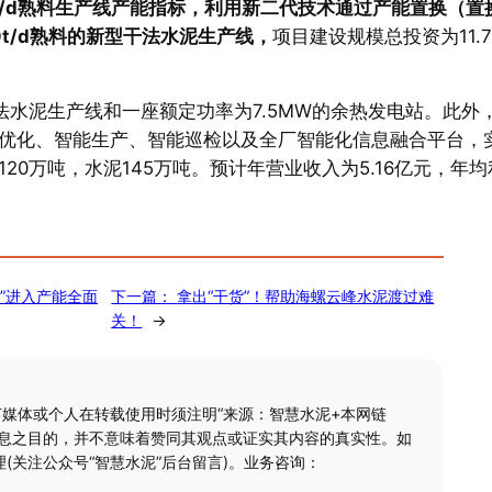
00t/d熟料生产线产能指标，利用新二代技术通过产能置换（置
0t/d熟料的新型干法水泥生产线，
项目建设规模总投资为11.7
法水泥生产线和一座额定功率为7.5MW的余热发电站。此外
优化、智能生产、智能巡检以及全厂智能化信息融合平台，
0万吨，水泥145万吨。预计年营业收入为5.16亿元，年均
”进入产能全面
下一篇：
拿出“干货”！帮助海螺云峰水泥渡过难
关！
→
何媒体或个人在转载使用时须注明“来源：智慧水泥+本网链
信息之目的，并不意味着赞同其观点或证实其内容的真实性。如
(关注公众号“智慧水泥”后台留言)。业务咨询：