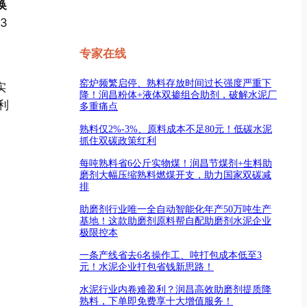
换
3
专家在线
，
窑炉频繁启停、熟料存放时间过长强度严重下
实
降！润昌粉体+液体双掺组合助剂，破解水泥厂
利
多重痛点
熟料仅2%-3%、原料成本不足80元！低碳水泥
抓住双碳政策红利
每吨熟料省6公斤实物煤！润昌节煤剂+生料助
磨剂大幅压缩熟料燃煤开支，助力国家双碳减
排
助磨剂行业唯一全自动智能化年产50万吨生产
基地！这款助磨剂原料帮自配助磨剂水泥企业
极限控本
一条产线省去6名操作工、吨打包成本低至3
元！水泥企业打包省钱新思路！
水泥行业内卷难盈利？润昌高效助磨剂提质降
熟料，下单即免费享十大增值服务！