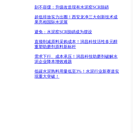
刻不容缓：升级改造现有水泥窑SCR脱硝
超低排放实力出圈！西安龙净三大创新技术成
果亮相国际水泥展
避免：水泥窑SCR脱硝成为摆设
直接削减原料采购成本！润昌科技活性多元醇
重塑助磨剂原料新标杆
需求下行、成本承压！润昌科技助磨剂破解水
泥企业降本增效难题
低碳水泥熟料用量低至3%！水泥行业新赛道实
现重大突破！