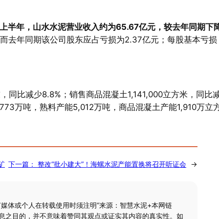
年上半年，山水水泥营业收入约为65.67亿元，较去年同期下
而去年同期该公司股东应占亏损为2.37亿元；每股基本亏损
，同比减少8.8%；销售商品混凝土1,141,000立方米，同比
,773万吨，熟料产能5,012万吨，商品混凝土产能1,910万立
矿
下一篇：
整改“批小建大”！海螺水泥产能置换将召开听证会
→
何媒体或个人在转载使用时须注明“来源：智慧水泥+本网链
信息之目的，并不意味着赞同其观点或证实其内容的真实性。如