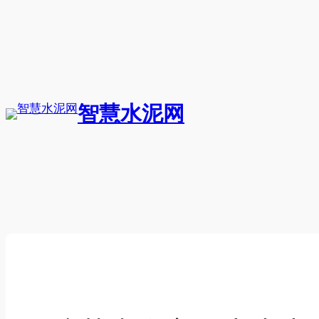
跳
至
内
容
智慧水泥网