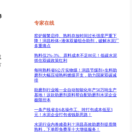
降
专家在线
窑炉频繁启停、熟料存放时间过长强度严重下
降！润昌粉体+液体双掺组合助剂，破解水泥厂
多重痛点
熟料仅2%-3%、原料成本不足80元！低碳水泥
减
抓住双碳政策红利
方
每吨熟料省6公斤实物煤！润昌节煤剂+生料助
磨剂大幅压缩熟料燃煤开支，助力国家双碳减
排
助磨剂行业唯一全自动智能化年产50万吨生产
基地！这款助磨剂原料帮自配助磨剂水泥企业
极限控本
一条产线省去6名操作工、吨打包成本低至3
元！水泥企业打包省钱新思路！
水泥行业内卷难盈利？润昌高效助磨剂提质降
熟料，下单即免费享十大增值服务！