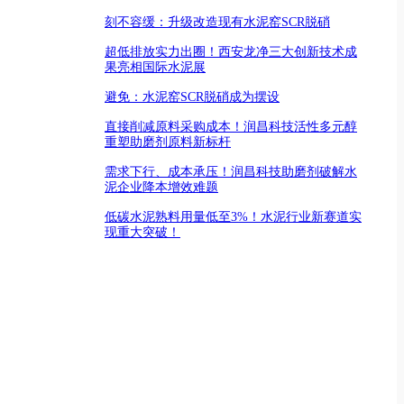
刻不容缓：升级改造现有水泥窑SCR脱硝
超低排放实力出圈！西安龙净三大创新技术成
果亮相国际水泥展
避免：水泥窑SCR脱硝成为摆设
直接削减原料采购成本！润昌科技活性多元醇
重塑助磨剂原料新标杆
需求下行、成本承压！润昌科技助磨剂破解水
泥企业降本增效难题
低碳水泥熟料用量低至3%！水泥行业新赛道实
现重大突破！