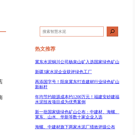
搜
索
热文推荐
冀东水泥铜川公司杨泉山矿入选国家绿色矿山
新疆3家水泥企业获评绿色工厂
店
再添国字号！阳泉冀东打造建材行业绿色矿山
新标杆
年均节约能源成本约1200万元！福建安砂建福
南
水泥技改项目成为优秀案例
新一批国家级绿色矿山公布：中建材、海螺、
冀东、山水、华新等数十家企业入选
海螺、中建材旗下两家水泥厂绩效评级公布