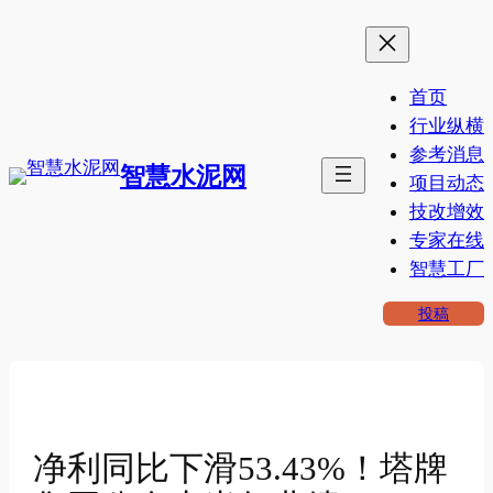
跳
至
内
首页
容
行业纵横
参考消息
智慧水泥网
项目动态
技改增效
专家在线
智慧工厂
投稿
净利同比下滑53.43%！塔牌