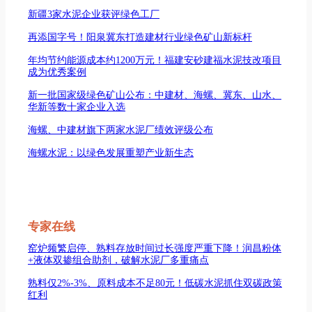
新疆3家水泥企业获评绿色工厂
再添国字号！阳泉冀东打造建材行业绿色矿山新标杆
年均节约能源成本约1200万元！福建安砂建福水泥技改项目
成为优秀案例
新一批国家级绿色矿山公布：中建材、海螺、冀东、山水、
华新等数十家企业入选
海螺、中建材旗下两家水泥厂绩效评级公布
海螺水泥：以绿色发展重塑产业新生态
专家在线
窑炉频繁启停、熟料存放时间过长强度严重下降！润昌粉体
+液体双掺组合助剂，破解水泥厂多重痛点
熟料仅2%-3%、原料成本不足80元！低碳水泥抓住双碳政策
红利