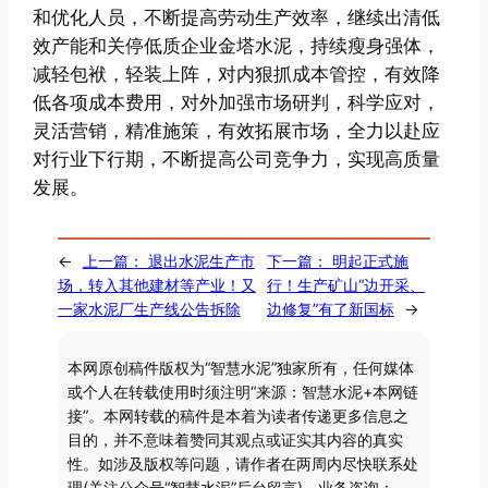
和优化人员，不断提高劳动生产效率，继续出清低
效产能和关停低质企业金塔水泥，持续瘦身强体，
减轻包袱，轻装上阵，对内狠抓成本管控，有效降
低各项成本费用，对外加强市场研判，科学应对，
灵活营销，精准施策，有效拓展市场，全力以赴应
对行业下行期，不断提高公司竞争力，实现高质量
发展。
←
上一篇：
退出水泥生产市
下一篇：
明起正式施
场，转入其他建材等产业！又
行！生产矿山“边开采、
一家水泥厂生产线公告拆除
边修复”有了新国标
→
本网原创稿件版权为“智慧水泥”独家所有，任何媒体
或个人在转载使用时须注明“来源：智慧水泥+本网链
接”。本网转载的稿件是本着为读者传递更多信息之
目的，并不意味着赞同其观点或证实其内容的真实
性。如涉及版权等问题，请作者在两周内尽快联系处
理(关注公众号“智慧水泥”后台留言)。业务咨询：