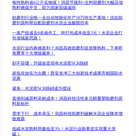
每吨熟料省6公斤实物煤！润昌节煤剂+生料助磨剂大幅压缩
熟料燃煤开支，助力国家双碳减排
助磨剂行业唯一全自动智能化年产50万吨生产基地！这款助
磨剂原料帮自配助磨剂水泥企业极限控本
一条产线省去6名操作工、吨打包成本低至3元！水泥企业打
包省钱新思路！
水泥行业内卷难盈利？润昌高效助磨剂提质降熟料，下单即
免费享十大增值服务！
刻不容缓：升级改造现有水泥窑SCR脱硝
超低排放实力出圈！西安龙净三大创新技术成果亮相国际水
泥展
避免：水泥窑SCR脱硝成为摆设
直接削减原料采购成本！润昌科技活性多元醇重塑助磨剂原
料新标杆
需求下行、成本承压！润昌科技助磨剂破解水泥企业降本增
效难题
低碳水泥熟料用量低至3%！水泥行业新赛道实现重大突
破！