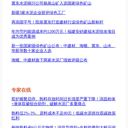
冀东水泥铜川公司杨泉山矿入选国家绿色矿山
新疆3家水泥企业获评绿色工厂
再添国字号！阳泉冀东打造建材行业绿色矿山新标杆
年均节约能源成本约1200万元！福建安砂建福水泥技改项目
成为优秀案例
新一批国家级绿色矿山公布：中建材、海螺、冀东、山水、
华新等数十家企业入选
海螺、中建材旗下两家水泥厂绩效评级公布
专家在线
窑炉频繁启停、熟料存放时间过长强度严重下降！润昌粉体
+液体双掺组合助剂，破解水泥厂多重痛点
熟料仅2%-3%、原料成本不足80元！低碳水泥抓住双碳政策
红利
每吨熟料省6公斤实物煤！润昌节煤剂+生料助磨剂大幅压缩