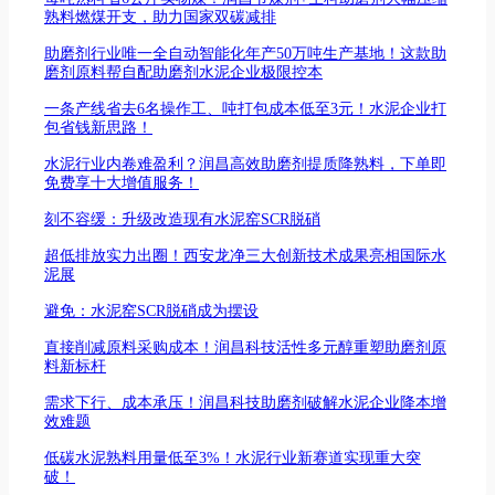
熟料燃煤开支，助力国家双碳减排
助磨剂行业唯一全自动智能化年产50万吨生产基地！这款助
磨剂原料帮自配助磨剂水泥企业极限控本
一条产线省去6名操作工、吨打包成本低至3元！水泥企业打
包省钱新思路！
水泥行业内卷难盈利？润昌高效助磨剂提质降熟料，下单即
免费享十大增值服务！
刻不容缓：升级改造现有水泥窑SCR脱硝
超低排放实力出圈！西安龙净三大创新技术成果亮相国际水
泥展
避免：水泥窑SCR脱硝成为摆设
直接削减原料采购成本！润昌科技活性多元醇重塑助磨剂原
料新标杆
需求下行、成本承压！润昌科技助磨剂破解水泥企业降本增
效难题
低碳水泥熟料用量低至3%！水泥行业新赛道实现重大突
破！