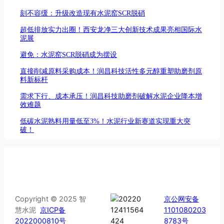
刻不容缓：升级改造现有水泥窑SCR脱硝
超低排放实力出圈！西安龙净三大创新技术成果亮相国际水
泥展
避免：水泥窑SCR脱硝成为摆设
直接削减原料采购成本！润昌科技活性多元醇重塑助磨剂原
料新标杆
需求下行、成本承压！润昌科技助磨剂破解水泥企业降本增
效难题
低碳水泥熟料用量低至3%！水泥行业新赛道实现重大突
破！
Copyright © 2025 智
京公网安备
慧水泥
京ICP备
1101080203
2022000810号
8783号