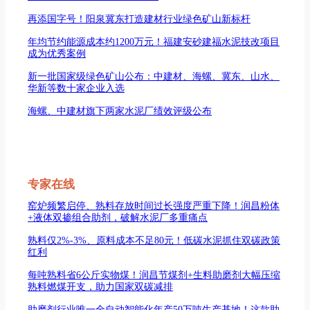
再添国字号！阳泉冀东打造建材行业绿色矿山新标杆
年均节约能源成本约1200万元！福建安砂建福水泥技改项目
成为优秀案例
新一批国家级绿色矿山公布：中建材、海螺、冀东、山水、
华新等数十家企业入选
海螺、中建材旗下两家水泥厂绩效评级公布
专家在线
窑炉频繁启停、熟料存放时间过长强度严重下降！润昌粉体
+液体双掺组合助剂，破解水泥厂多重痛点
熟料仅2%-3%、原料成本不足80元！低碳水泥抓住双碳政策
红利
每吨熟料省6公斤实物煤！润昌节煤剂+生料助磨剂大幅压缩
熟料燃煤开支，助力国家双碳减排
助磨剂行业唯一全自动智能化年产50万吨生产基地！这款助