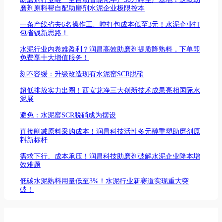
磨剂原料帮自配助磨剂水泥企业极限控本
一条产线省去6名操作工、吨打包成本低至3元！水泥企业打
包省钱新思路！
水泥行业内卷难盈利？润昌高效助磨剂提质降熟料，下单即
免费享十大增值服务！
刻不容缓：升级改造现有水泥窑SCR脱硝
超低排放实力出圈！西安龙净三大创新技术成果亮相国际水
泥展
避免：水泥窑SCR脱硝成为摆设
直接削减原料采购成本！润昌科技活性多元醇重塑助磨剂原
料新标杆
需求下行、成本承压！润昌科技助磨剂破解水泥企业降本增
效难题
低碳水泥熟料用量低至3%！水泥行业新赛道实现重大突
破！