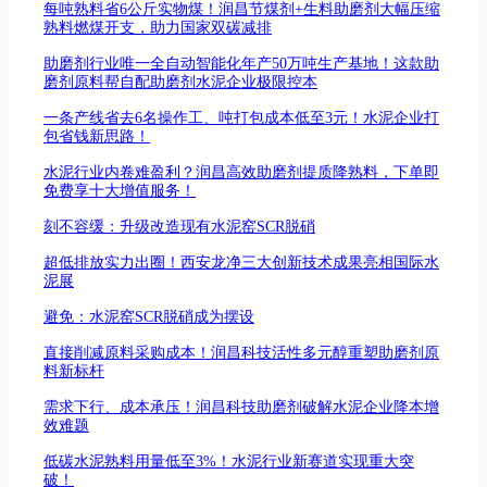
每吨熟料省6公斤实物煤！润昌节煤剂+生料助磨剂大幅压缩
熟料燃煤开支，助力国家双碳减排
助磨剂行业唯一全自动智能化年产50万吨生产基地！这款助
磨剂原料帮自配助磨剂水泥企业极限控本
一条产线省去6名操作工、吨打包成本低至3元！水泥企业打
包省钱新思路！
水泥行业内卷难盈利？润昌高效助磨剂提质降熟料，下单即
免费享十大增值服务！
刻不容缓：升级改造现有水泥窑SCR脱硝
超低排放实力出圈！西安龙净三大创新技术成果亮相国际水
泥展
避免：水泥窑SCR脱硝成为摆设
直接削减原料采购成本！润昌科技活性多元醇重塑助磨剂原
料新标杆
需求下行、成本承压！润昌科技助磨剂破解水泥企业降本增
效难题
低碳水泥熟料用量低至3%！水泥行业新赛道实现重大突
破！