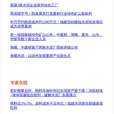
新疆3家水泥企业获评绿色工厂
再添国字号！阳泉冀东打造建材行业绿色矿山新标杆
年均节约能源成本约1200万元！福建安砂建福水泥技改项目
成为优秀案例
新一批国家级绿色矿山公布：中建材、海螺、冀东、山水、
华新等数十家企业入选
海螺、中建材旗下两家水泥厂绩效评级公布
海螺水泥：以绿色发展重塑产业新生态
专家在线
窑炉频繁启停、熟料存放时间过长强度严重下降！润昌粉体
+液体双掺组合助剂，破解水泥厂多重痛点
熟料仅2%-3%、原料成本不足80元！低碳水泥抓住双碳政策
红利