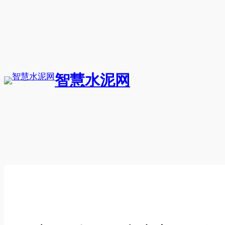
跳
至
内
容
智慧水泥网