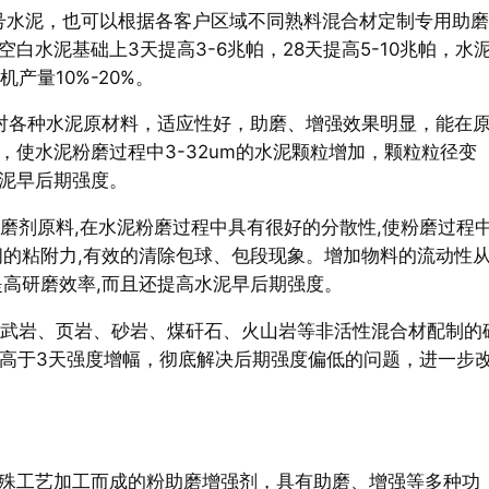
号水泥，也可以根据各客户区域不同熟料混合材定制专用助磨
水泥基础上3天提高3-6兆帕，28天提高5-10兆帕，水
产量10%-20%。
对各种水泥原材料，适应性好，助磨、增强效果明显，能在
使水泥粉磨过程中3-32um的水泥颗粒增加，颗粒粒径变
泥早后期强度。
磨剂原料,在水泥粉磨过程中具有很好的分散性,使粉磨过程
间的粘附力,有效的清除包球、包段现象。增加物料的流动性
提高研磨效率,而且还提高水泥早后期强度。
武岩、页岩、砂岩、煤矸石、火山岩等非活性混合材配制的
幅高于3天强度增幅，彻底解决后期强度偏低的问题，进一步
殊工艺加工而成的粉助磨增强剂，具有助磨、增强等多种功