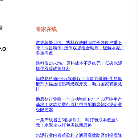
量
专家在线
窑炉频繁启停、熟料存放时间过长强度严重下
降！润昌粉体+液体双掺组合助剂，破解水泥厂
.O
多重痛点
熟料仅2%-3%、原料成本不足80元！低碳水泥
抓住双碳政策红利
每吨熟料省6公斤实物煤！润昌节煤剂+生料助
磨剂大幅压缩熟料燃煤开支，助力国家双碳减
排
助磨剂行业唯一全自动智能化年产50万吨生产
基地！这款助磨剂原料帮自配助磨剂水泥企业
极限控本
一条产线省去6名操作工、吨打包成本低至3
元！水泥企业打包省钱新思路！
水泥行业内卷难盈利？润昌高效助磨剂提质降