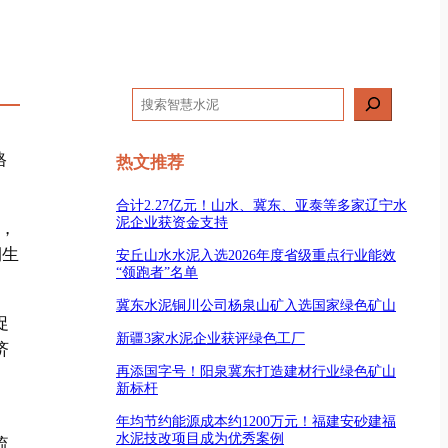
搜
索
格
热文推荐
合计2.27亿元！山水、冀东、亚泰等多家辽宁水
泥企业获资金支持
细，
期生
安丘山水水泥入选2026年度省级重点行业能效
“领跑者”名单
冀东水泥铜川公司杨泉山矿入选国家绿色矿山
促
新疆3家水泥企业获评绿色工厂
济
再添国字号！阳泉冀东打造建材行业绿色矿山
新标杆
、
年均节约能源成本约1200万元！福建安砂建福
水泥技改项目成为优秀案例
流