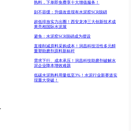
熟料，下单即免费享十大增值服务！
刻不容缓：升级改造现有水泥窑SCR脱硝
超低排放实力出圈！西安龙净三大创新技术成
果亮相国际水泥展
避免：水泥窑SCR脱硝成为摆设
直接削减原料采购成本！润昌科技活性多元醇
重塑助磨剂原料新标杆
需求下行、成本承压！润昌科技助磨剂破解水
泥企业降本增效难题
低碳水泥熟料用量低至3%！水泥行业新赛道实
现重大突破！
-