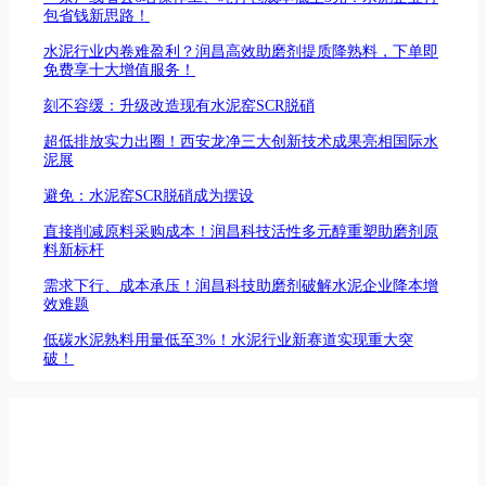
包省钱新思路！
水泥行业内卷难盈利？润昌高效助磨剂提质降熟料，下单即
免费享十大增值服务！
刻不容缓：升级改造现有水泥窑SCR脱硝
超低排放实力出圈！西安龙净三大创新技术成果亮相国际水
泥展
避免：水泥窑SCR脱硝成为摆设
直接削减原料采购成本！润昌科技活性多元醇重塑助磨剂原
料新标杆
需求下行、成本承压！润昌科技助磨剂破解水泥企业降本增
效难题
低碳水泥熟料用量低至3%！水泥行业新赛道实现重大突
破！