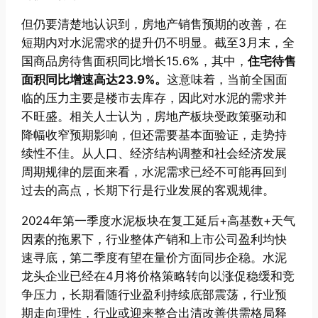
但仍要清楚地认识到，房地产销售预期的改善，在
短期内对水泥需求的提升仍不明显。截至3月末，全
国商品房待售面积同比增长15.6%，其中，
住宅待售
面积同比增速高达23.9%。
这意味着，当前全国面
临的压力主要是楼市去库存，因此对水泥的需求并
不旺盛。相关人士认为，房地产板块受政策驱动和
降幅收窄预期影响，但还需要基本面验证，走势持
续性不佳。从人口、经济结构调整和社会经济发展
周期规律的层面来看，水泥需求已经不可能再回到
过去的高点，长期下行是行业发展的客观规律。
2024年第一季度水泥板块在复工延后+高基数+天气
因素的拖累下，行业整体产销和上市公司盈利均快
速寻底，第二季度有望在量价方面同步企稳。水泥
龙头企业已经在4月将价格策略转向以涨促稳缓和竞
争压力，长期看随行业盈利持续底部震荡，行业预
期走向理性，行业或迎来整合出清改善供需格局释