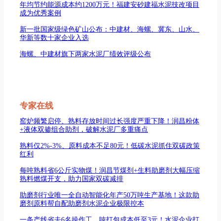
年均节约能源成本约1200万元！福建安砂建福水泥技改项目
成为优秀案例
新一批国家级绿色矿山公布：中建材、海螺、冀东、山水、
华新等数十家企业入选
海螺、中建材旗下两家水泥厂绩效评级公布
专家在线
窑炉频繁启停、熟料存放时间过长强度严重下降！润昌粉体
+液体双掺组合助剂，破解水泥厂多重痛点
熟料仅2%-3%、原料成本不足80元！低碳水泥抓住双碳政策
红利
每吨熟料省6公斤实物煤！润昌节煤剂+生料助磨剂大幅压缩
熟料燃煤开支，助力国家双碳减排
助磨剂行业唯一全自动智能化年产50万吨生产基地！这款助
磨剂原料帮自配助磨剂水泥企业极限控本
一条产线省去6名操作工、吨打包成本低至3元！水泥企业打