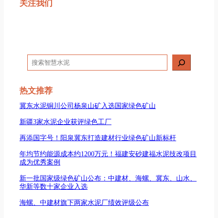
关注我们
搜
索
热文推荐
冀东水泥铜川公司杨泉山矿入选国家绿色矿山
新疆3家水泥企业获评绿色工厂
再添国字号！阳泉冀东打造建材行业绿色矿山新标杆
年均节约能源成本约1200万元！福建安砂建福水泥技改项目
成为优秀案例
新一批国家级绿色矿山公布：中建材、海螺、冀东、山水、
华新等数十家企业入选
海螺、中建材旗下两家水泥厂绩效评级公布