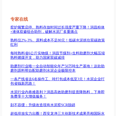
专家在线
窑炉频繁启停、熟料存放时间过长强度严重下降！润昌粉体
+液体双掺组合助剂，破解水泥厂多重痛点
熟料仅2%-3%、原料成本不足80元！低碳水泥抓住双碳政策
红利
每吨熟料省6公斤实物煤！润昌节煤剂+生料助磨剂大幅压缩
熟料燃煤开支，助力国家双碳减排
助磨剂行业唯一全自动智能化年产50万吨生产基地！这款助
磨剂原料帮自配助磨剂水泥企业极限控本
一条产线省去6名操作工、吨打包成本低至3元！水泥企业打
包省钱新思路！
水泥行业内卷难盈利？润昌高效助磨剂提质降熟料，下单即
免费享十大增值服务！
刻不容缓：升级改造现有水泥窑SCR脱硝
超低排放实力出圈！西安龙净三大创新技术成果亮相国际水