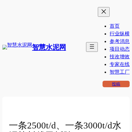
跳
至
内
首页
容
行业纵横
参考消息
智慧水泥网
项目动态
技改增效
专家在线
智慧工厂
投稿
一条2500t/d、一条3000t/d水