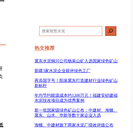
厂
搜
索
热文推荐
冀东水泥铜川公司杨泉山矿入选国家绿色矿山
研
新疆3家水泥企业获评绿色工厂
负
再添国字号！阳泉冀东打造建材行业绿色矿山
新标杆
年均节约能源成本约1200万元！福建安砂建福
水泥技改项目成为优秀案例
新一批国家级绿色矿山公布：中建材、海螺、
冀东、山水、华新等数十家企业入选
低
海螺、中建材旗下两家水泥厂绩效评级公布