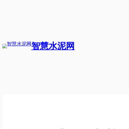
跳
至
内
容
智慧水泥网