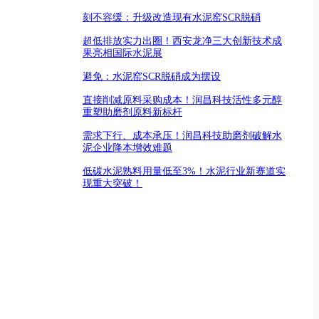
刻不容缓：升级改造现有水泥窑SCR脱硝
超低排放实力出圈！西安龙净三大创新技术成
果亮相国际水泥展
避免：水泥窑SCR脱硝成为摆设
直接削减原料采购成本！润昌科技活性多元醇
重塑助磨剂原料新标杆
需求下行、成本承压！润昌科技助磨剂破解水
泥企业降本增效难题
低碳水泥熟料用量低至3%！水泥行业新赛道实
现重大突破！