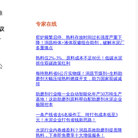
推
。
专家在线
议
，
窑炉频繁启停、熟料存放时间过长强度严重下
降！润昌粉体+液体双掺组合助剂，破解水泥厂
多重痛点
熟料仅2%-3%、原料成本不足80元！低碳水泥
抓住双碳政策红利
公
每吨熟料省6公斤实物煤！润昌节煤剂+生料助
磨剂大幅压缩熟料燃煤开支，助力国家双碳减
排
助磨剂行业唯一全自动智能化年产50万吨生产
基地！这款助磨剂原料帮自配助磨剂水泥企业
极限控本
一条产线省去6名操作工、吨打包成本低至3
元！水泥企业打包省钱新思路！
水泥行业内卷难盈利？润昌高效助磨剂提质降
熟料，下单即免费享十大增值服务！