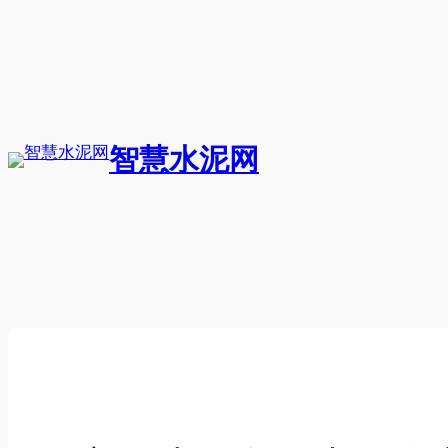
跳
至
内
容
智慧水泥网