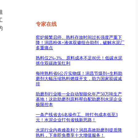
组
工
专家在线
的
窑炉频繁启停、熟料存放时间过长强度严重下
降！润昌粉体+液体双掺组合助剂，破解水泥厂
多重痛点
熟料仅2%-3%、原料成本不足80元！低碳水泥
抓住双碳政策红利
每吨熟料省6公斤实物煤！润昌节煤剂+生料助
磨剂大幅压缩熟料燃煤开支，助力国家双碳减
排
助磨剂行业唯一全自动智能化年产50万吨生产
基地！这款助磨剂原料帮自配助磨剂水泥企业
极限控本
一条产线省去6名操作工、吨打包成本低至3
元！水泥企业打包省钱新思路！
水泥行业内卷难盈利？润昌高效助磨剂提质降
熟料，下单即免费享十大增值服务！