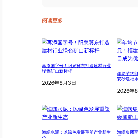
阅读更多
再添国字号！阳泉冀东打造建材行业
绿色矿山新标杆
年均节约能
安砂建福
2026年8月3日
2026年
海螺水泥：以绿色发展重塑产业新生
海螺集团
态
厂