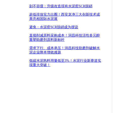
刻不容缓：升级改造现有水泥窑SCR脱硝
超低排放实力出圈！西安龙净三大创新技术成
果亮相国际水泥展
避免：水泥窑SCR脱硝成为摆设
直接削减原料采购成本！润昌科技活性多元醇
重塑助磨剂原料新标杆
需求下行、成本承压！润昌科技助磨剂破解水
泥企业降本增效难题
低碳水泥熟料用量低至3%！水泥行业新赛道实
现重大突破！