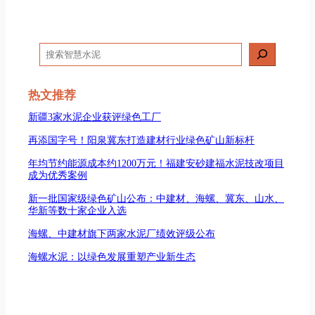
搜
索
热文推荐
新疆3家水泥企业获评绿色工厂
再添国字号！阳泉冀东打造建材行业绿色矿山新标杆
年均节约能源成本约1200万元！福建安砂建福水泥技改项目
成为优秀案例
新一批国家级绿色矿山公布：中建材、海螺、冀东、山水、
华新等数十家企业入选
海螺、中建材旗下两家水泥厂绩效评级公布
海螺水泥：以绿色发展重塑产业新生态