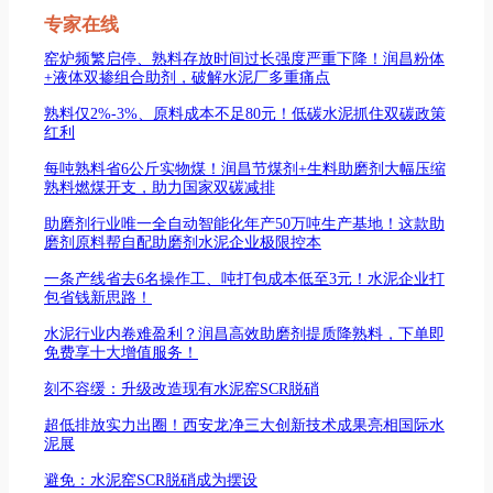
专家在线
窑炉频繁启停、熟料存放时间过长强度严重下降！润昌粉体
+液体双掺组合助剂，破解水泥厂多重痛点
熟料仅2%-3%、原料成本不足80元！低碳水泥抓住双碳政策
红利
每吨熟料省6公斤实物煤！润昌节煤剂+生料助磨剂大幅压缩
熟料燃煤开支，助力国家双碳减排
助磨剂行业唯一全自动智能化年产50万吨生产基地！这款助
磨剂原料帮自配助磨剂水泥企业极限控本
一条产线省去6名操作工、吨打包成本低至3元！水泥企业打
包省钱新思路！
水泥行业内卷难盈利？润昌高效助磨剂提质降熟料，下单即
免费享十大增值服务！
刻不容缓：升级改造现有水泥窑SCR脱硝
超低排放实力出圈！西安龙净三大创新技术成果亮相国际水
泥展
避免：水泥窑SCR脱硝成为摆设