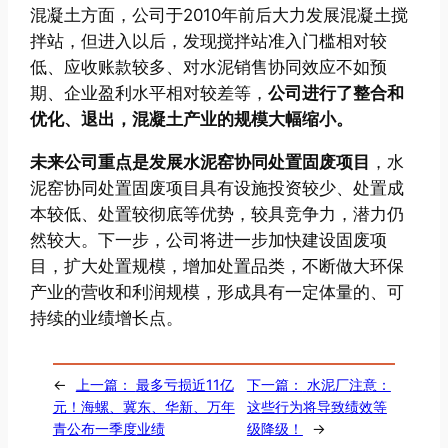
混凝土方面，公司于2010年前后大力发展混凝土搅
拌站，但进入以后，发现搅拌站准入门槛相对较
低、应收账款较多、对水泥销售协同效应不如预
期、企业盈利水平相对较差等，
公司进行了整合和
优化、退出，混
凝土产业的规模大幅缩小。
未来公司重点是发展水泥窑协同处置固废项目
，水
泥窑协同处置固废项目具有设施投资较少、处置成
本较低、处置较彻底等优势，较具竞争力，潜力仍
然较大。下一步，公司将进一步加快建设固废项
目，扩大处置规模，增加处置品类，不断做大环保
产业的营收和利润规模，形成具有一定体量的、可
持续的业绩增长点。
←
上一篇：
最多亏损近11亿
下一篇：
水泥厂注意：
元！海螺、冀东、华新、万年
这些行为将导致绩效等
青公布一季度业绩
级降级！
→