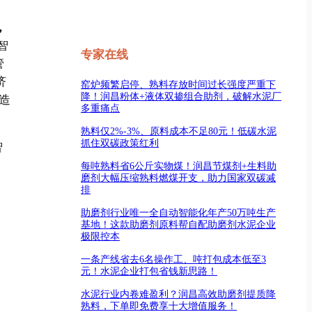
，
智
专家在线
管
济
窑炉频繁启停、熟料存放时间过长强度严重下
降！润昌粉体+液体双掺组合助剂，破解水泥厂
造
多重痛点
熟料仅2%-3%、原料成本不足80元！低碳水泥
抓住双碳政策红利
智
每吨熟料省6公斤实物煤！润昌节煤剂+生料助
磨剂大幅压缩熟料燃煤开支，助力国家双碳减
排
助磨剂行业唯一全自动智能化年产50万吨生产
基地！这款助磨剂原料帮自配助磨剂水泥企业
极限控本
一条产线省去6名操作工、吨打包成本低至3
元！水泥企业打包省钱新思路！
水泥行业内卷难盈利？润昌高效助磨剂提质降
熟料，下单即免费享十大增值服务！