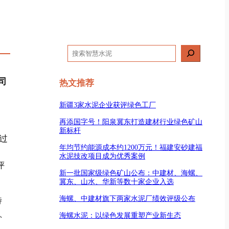
搜
索
司
热文推荐
新疆3家水泥企业获评绿色工厂
再添国字号！阳泉冀东打造建材行业绿色矿山
新标杆
过
年均节约能源成本约1200万元！福建安砂建福
水泥技改项目成为优秀案例
评
新一批国家级绿色矿山公布：中建材、海螺、
冀东、山水、华新等数十家企业入选
海螺、中建材旗下两家水泥厂绩效评级公布
特
、
海螺水泥：以绿色发展重塑产业新生态