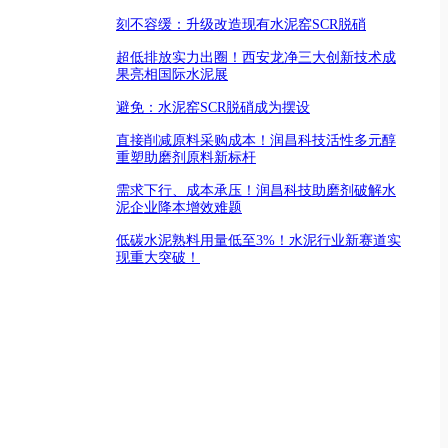
刻不容缓：升级改造现有水泥窑SCR脱硝
超低排放实力出圈！西安龙净三大创新技术成
果亮相国际水泥展
避免：水泥窑SCR脱硝成为摆设
直接削减原料采购成本！润昌科技活性多元醇
重塑助磨剂原料新标杆
需求下行、成本承压！润昌科技助磨剂破解水
泥企业降本增效难题
低碳水泥熟料用量低至3%！水泥行业新赛道实
现重大突破！