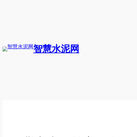
跳
至
内
容
智慧水泥网