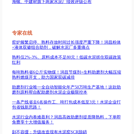
海螺、中建材旗下两家水泥厂绩效评级公布
专家在线
窑炉频繁启停、熟料存放时间过长强度严重下降！润昌粉体
+液体双掺组合助剂，破解水泥厂多重痛点
熟料仅2%-3%、原料成本不足80元！低碳水泥抓住双碳政策
红利
每吨熟料省6公斤实物煤！润昌节煤剂+生料助磨剂大幅压缩
熟料燃煤开支，助力国家双碳减排
助磨剂行业唯一全自动智能化年产50万吨生产基地！这款助
磨剂原料帮自配助磨剂水泥企业极限控本
一条产线省去6名操作工、吨打包成本低至3元！水泥企业打
包省钱新思路！
水泥行业内卷难盈利？润昌高效助磨剂提质降熟料，下单即
免费享十大增值服务！
刻不容缓：升级改造现有水泥窑SCR脱硝