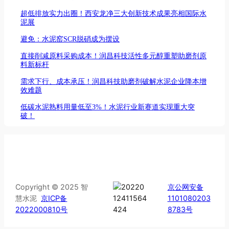
超低排放实力出圈！西安龙净三大创新技术成果亮相国际水
泥展
避免：水泥窑SCR脱硝成为摆设
直接削减原料采购成本！润昌科技活性多元醇重塑助磨剂原
料新标杆
需求下行、成本承压！润昌科技助磨剂破解水泥企业降本增
效难题
低碳水泥熟料用量低至3%！水泥行业新赛道实现重大突
破！
Copyright © 2025 智
京公网安备
慧水泥
京ICP备
1101080203
2022000810号
8783号