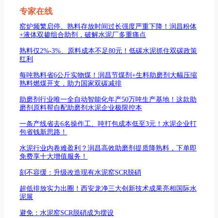
专家在线
窑炉频繁启停、熟料存放时间过长强度严重下降！润昌粉体
+液体双掺组合助剂，破解水泥厂多重痛点
熟料仅2%-3%、原料成本不足80元！低碳水泥抓住双碳政策
红利
每吨熟料省6公斤实物煤！润昌节煤剂+生料助磨剂大幅压缩
熟料燃煤开支，助力国家双碳减排
助磨剂行业唯一全自动智能化年产50万吨生产基地！这款助
磨剂原料帮自配助磨剂水泥企业极限控本
一条产线省去6名操作工、吨打包成本低至3元！水泥企业打
包省钱新思路！
水泥行业内卷难盈利？润昌高效助磨剂提质降熟料，下单即
免费享十大增值服务！
刻不容缓：升级改造现有水泥窑SCR脱硝
超低排放实力出圈！西安龙净三大创新技术成果亮相国际水
泥展
避免：水泥窑SCR脱硝成为摆设