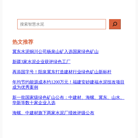
搜
索
热文推荐
冀东水泥铜川公司杨泉山矿入选国家绿色矿山
新疆3家水泥企业获评绿色工厂
再添国字号！阳泉冀东打造建材行业绿色矿山新标杆
年均节约能源成本约1200万元！福建安砂建福水泥技改项目
成为优秀案例
新一批国家级绿色矿山公布：中建材、海螺、冀东、山水、
华新等数十家企业入选
海螺、中建材旗下两家水泥厂绩效评级公布