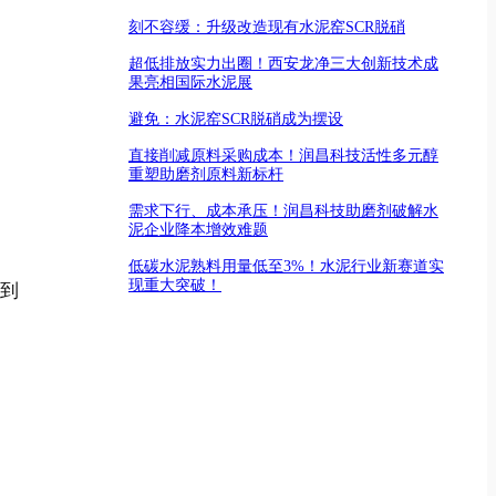
刻不容缓：升级改造现有水泥窑SCR脱硝
超低排放实力出圈！西安龙净三大创新技术成
果亮相国际水泥展
避免：水泥窑SCR脱硝成为摆设
直接削减原料采购成本！润昌科技活性多元醇
重塑助磨剂原料新标杆
需求下行、成本承压！润昌科技助磨剂破解水
泥企业降本增效难题
低碳水泥熟料用量低至3%！水泥行业新赛道实
现重大突破！
到