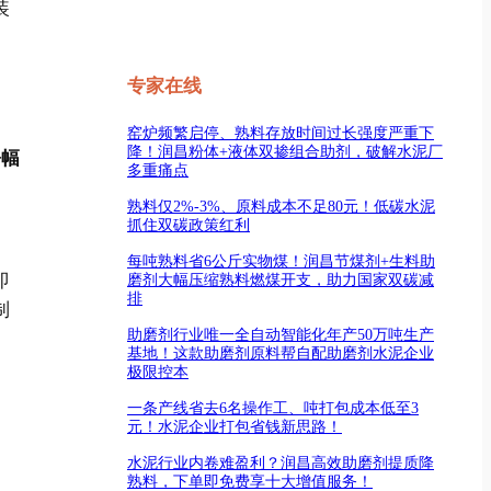
装
专家在线
窑炉频繁启停、熟料存放时间过长强度严重下
降！润昌粉体+液体双掺组合助剂，破解水泥厂
静幅
多重痛点
熟料仅2%-3%、原料成本不足80元！低碳水泥
抓住双碳政策红利
每吨熟料省6公斤实物煤！润昌节煤剂+生料助
即
磨剂大幅压缩熟料燃煤开支，助力国家双碳减
排
制
助磨剂行业唯一全自动智能化年产50万吨生产
基地！这款助磨剂原料帮自配助磨剂水泥企业
极限控本
一条产线省去6名操作工、吨打包成本低至3
元！水泥企业打包省钱新思路！
水泥行业内卷难盈利？润昌高效助磨剂提质降
熟料，下单即免费享十大增值服务！