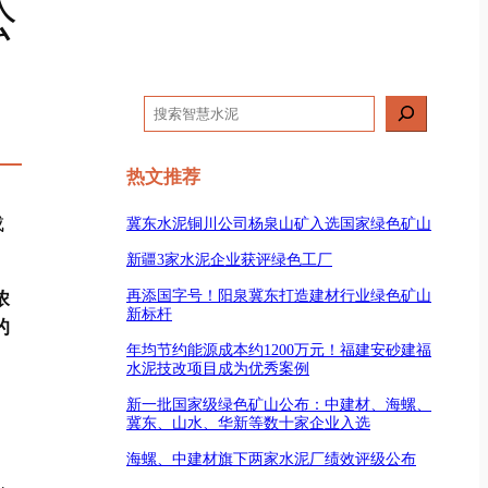
公
搜
索
热文推荐
成
冀东水泥铜川公司杨泉山矿入选国家绿色矿山
新疆3家水泥企业获评绿色工厂
再添国字号！阳泉冀东打造建材行业绿色矿山
浓
新标杆
的
年均节约能源成本约1200万元！福建安砂建福
水泥技改项目成为优秀案例
新一批国家级绿色矿山公布：中建材、海螺、
冀东、山水、华新等数十家企业入选
海螺、中建材旗下两家水泥厂绩效评级公布