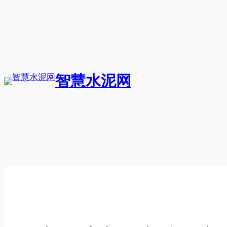
跳
至
内
容
智慧水泥网