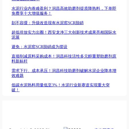
水泥行业内卷难盈利？润昌高效助磨剂提质降熟料，下单即
免费享十大增值服务！
刻不容缓：升级改造现有水泥窑SCR脱硝
超低排放实力出圈！西安龙净三大创新技术成果亮相国际水
泥展
避免：水泥窑SCR脱硝成为摆设
直接削减原料采购成本！润昌科技活性多元醇重塑助磨剂原
料新标杆
需求下行、成本承压！润昌科技助磨剂破解水泥企业降本增
效难题
低碳水泥熟料用量低至3%！水泥行业新赛道实现重大突
破！