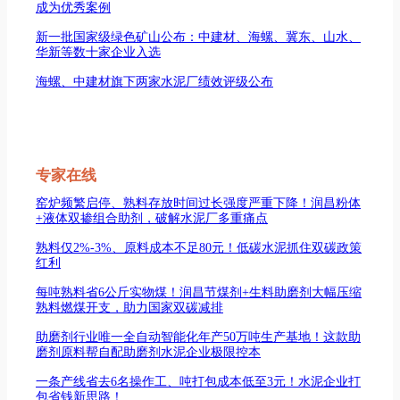
成为优秀案例
新一批国家级绿色矿山公布：中建材、海螺、冀东、山水、
华新等数十家企业入选
海螺、中建材旗下两家水泥厂绩效评级公布
专家在线
窑炉频繁启停、熟料存放时间过长强度严重下降！润昌粉体
+液体双掺组合助剂，破解水泥厂多重痛点
熟料仅2%-3%、原料成本不足80元！低碳水泥抓住双碳政策
红利
每吨熟料省6公斤实物煤！润昌节煤剂+生料助磨剂大幅压缩
熟料燃煤开支，助力国家双碳减排
助磨剂行业唯一全自动智能化年产50万吨生产基地！这款助
磨剂原料帮自配助磨剂水泥企业极限控本
一条产线省去6名操作工、吨打包成本低至3元！水泥企业打
包省钱新思路！