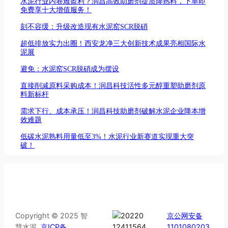
水泥行业内卷难盈利？润昌高效助磨剂提质降熟料，下单即
免费享十大增值服务！
刻不容缓：升级改造现有水泥窑SCR脱硝
超低排放实力出圈！西安龙净三大创新技术成果亮相国际水
泥展
避免：水泥窑SCR脱硝成为摆设
直接削减原料采购成本！润昌科技活性多元醇重塑助磨剂原
料新标杆
需求下行、成本承压！润昌科技助磨剂破解水泥企业降本增
效难题
低碳水泥熟料用量低至3%！水泥行业新赛道实现重大突
破！
Copyright © 2025 智
京公网安备
慧水泥
京ICP备
1101080203