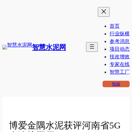
跳
至
内
首页
容
行业纵横
参考消息
智慧水泥网
项目动态
技改增效
专家在线
智慧工厂
投稿
博爱金隅水泥获评河南省5G