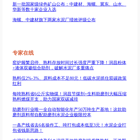
新一批国家级绿色矿山公布：中建材、海螺、冀东、山水、
华新等数十家企业入选
海螺、中建材旗下两家水泥厂绩效评级公布
专家在线
窑炉频繁启停、熟料存放时间过长强度严重下降！润昌粉体
+液体双掺组合助剂，破解水泥厂多重痛点
熟料仅2%-3%、原料成本不足80元！低碳水泥抓住双碳政策
红利
每吨熟料省6公斤实物煤！润昌节煤剂+生料助磨剂大幅压缩
熟料燃煤开支，助力国家双碳减排
助磨剂行业唯一全自动智能化年产50万吨生产基地！这款助
磨剂原料帮自配助磨剂水泥企业极限控本
一条产线省去6名操作工、吨打包成本低至3元！水泥企业打
包省钱新思路！