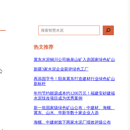
搜
索
热文推荐
冀东水泥铜川公司杨泉山矿入选国家绿色矿山
新疆3家水泥企业获评绿色工厂
公
再添国字号！阳泉冀东打造建材行业绿色矿山
新标杆
年均节约能源成本约1200万元！福建安砂建福
水泥技改项目成为优秀案例
新一批国家级绿色矿山公布：中建材、海螺、
冀东、山水、华新等数十家企业入选
海螺、中建材旗下两家水泥厂绩效评级公布
%，