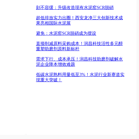
刻不容缓：升级改造现有水泥窑SCR脱硝
超低排放实力出圈！西安龙净三大创新技术成
果亮相国际水泥展
避免：水泥窑SCR脱硝成为摆设
直接削减原料采购成本！润昌科技活性多元醇
重塑助磨剂原料新标杆
需求下行、成本承压！润昌科技助磨剂破解水
泥企业降本增效难题
低碳水泥熟料用量低至3%！水泥行业新赛道实
现重大突破！