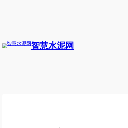
跳
至
内
容
智慧水泥网