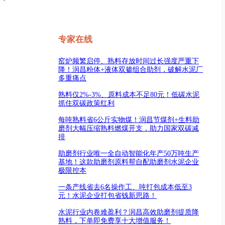
专家在线
窑炉频繁启停、熟料存放时间过长强度严重下
降！润昌粉体+液体双掺组合助剂，破解水泥厂
多重痛点
熟料仅2%-3%、原料成本不足80元！低碳水泥
抓住双碳政策红利
每吨熟料省6公斤实物煤！润昌节煤剂+生料助
磨剂大幅压缩熟料燃煤开支，助力国家双碳减
排
助磨剂行业唯一全自动智能化年产50万吨生产
基地！这款助磨剂原料帮自配助磨剂水泥企业
极限控本
一条产线省去6名操作工、吨打包成本低至3
元！水泥企业打包省钱新思路！
水泥行业内卷难盈利？润昌高效助磨剂提质降
熟料，下单即免费享十大增值服务！