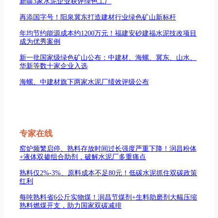
新疆3家水泥企业获评绿色工厂
再添国字号！阳泉冀东打造建材行业绿色矿山新标杆
年均节约能源成本约1200万元！福建安砂建福水泥技改项目
成为优秀案例
新一批国家级绿色矿山公布：中建材、海螺、冀东、山水、
华新等数十家企业入选
海螺、中建材旗下两家水泥厂绩效评级公布
专家在线
窑炉频繁启停、熟料存放时间过长强度严重下降！润昌粉体
+液体双掺组合助剂，破解水泥厂多重痛点
熟料仅2%-3%、原料成本不足80元！低碳水泥抓住双碳政策
红利
每吨熟料省6公斤实物煤！润昌节煤剂+生料助磨剂大幅压缩
熟料燃煤开支，助力国家双碳减排