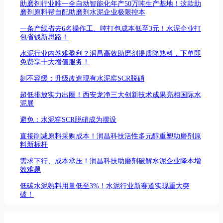
助磨剂行业唯一全自动智能化年产50万吨生产基地！这款助
磨剂原料帮自配助磨剂水泥企业极限控本
一条产线省去6名操作工、吨打包成本低至3元！水泥企业打
包省钱新思路！
水泥行业内卷难盈利？润昌高效助磨剂提质降熟料，下单即
免费享十大增值服务！
刻不容缓：升级改造现有水泥窑SCR脱硝
超低排放实力出圈！西安龙净三大创新技术成果亮相国际水
泥展
避免：水泥窑SCR脱硝成为摆设
直接削减原料采购成本！润昌科技活性多元醇重塑助磨剂原
料新标杆
需求下行、成本承压！润昌科技助磨剂破解水泥企业降本增
效难题
低碳水泥熟料用量低至3%！水泥行业新赛道实现重大突
破！