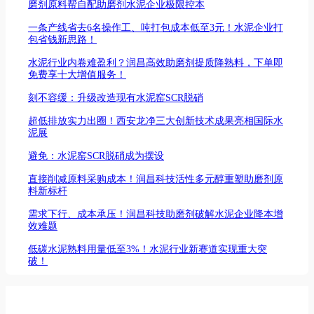
磨剂原料帮自配助磨剂水泥企业极限控本
一条产线省去6名操作工、吨打包成本低至3元！水泥企业打
包省钱新思路！
水泥行业内卷难盈利？润昌高效助磨剂提质降熟料，下单即
免费享十大增值服务！
刻不容缓：升级改造现有水泥窑SCR脱硝
超低排放实力出圈！西安龙净三大创新技术成果亮相国际水
泥展
避免：水泥窑SCR脱硝成为摆设
直接削减原料采购成本！润昌科技活性多元醇重塑助磨剂原
料新标杆
需求下行、成本承压！润昌科技助磨剂破解水泥企业降本增
效难题
低碳水泥熟料用量低至3%！水泥行业新赛道实现重大突
破！