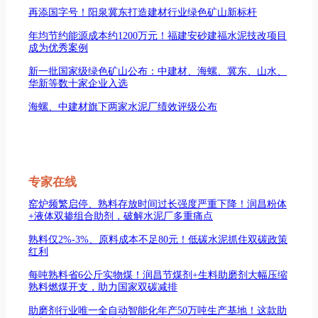
再添国字号！阳泉冀东打造建材行业绿色矿山新标杆
年均节约能源成本约1200万元！福建安砂建福水泥技改项目
成为优秀案例
新一批国家级绿色矿山公布：中建材、海螺、冀东、山水、
华新等数十家企业入选
海螺、中建材旗下两家水泥厂绩效评级公布
专家在线
窑炉频繁启停、熟料存放时间过长强度严重下降！润昌粉体
+液体双掺组合助剂，破解水泥厂多重痛点
熟料仅2%-3%、原料成本不足80元！低碳水泥抓住双碳政策
红利
每吨熟料省6公斤实物煤！润昌节煤剂+生料助磨剂大幅压缩
熟料燃煤开支，助力国家双碳减排
助磨剂行业唯一全自动智能化年产50万吨生产基地！这款助