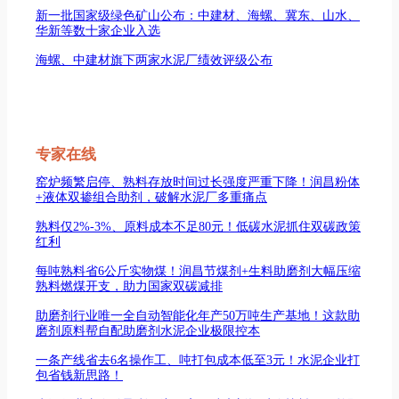
新一批国家级绿色矿山公布：中建材、海螺、冀东、山水、
华新等数十家企业入选
海螺、中建材旗下两家水泥厂绩效评级公布
专家在线
窑炉频繁启停、熟料存放时间过长强度严重下降！润昌粉体
+液体双掺组合助剂，破解水泥厂多重痛点
熟料仅2%-3%、原料成本不足80元！低碳水泥抓住双碳政策
红利
每吨熟料省6公斤实物煤！润昌节煤剂+生料助磨剂大幅压缩
熟料燃煤开支，助力国家双碳减排
助磨剂行业唯一全自动智能化年产50万吨生产基地！这款助
磨剂原料帮自配助磨剂水泥企业极限控本
一条产线省去6名操作工、吨打包成本低至3元！水泥企业打
包省钱新思路！