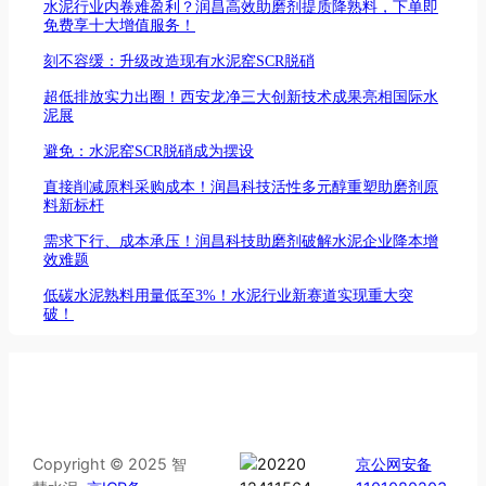
水泥行业内卷难盈利？润昌高效助磨剂提质降熟料，下单即
免费享十大增值服务！
刻不容缓：升级改造现有水泥窑SCR脱硝
超低排放实力出圈！西安龙净三大创新技术成果亮相国际水
泥展
避免：水泥窑SCR脱硝成为摆设
直接削减原料采购成本！润昌科技活性多元醇重塑助磨剂原
料新标杆
需求下行、成本承压！润昌科技助磨剂破解水泥企业降本增
效难题
低碳水泥熟料用量低至3%！水泥行业新赛道实现重大突
破！
Copyright © 2025 智
京公网安备