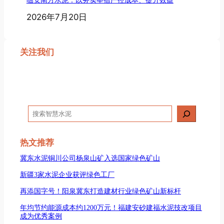
临安南方水泥：以务实举措严控成本、提升效益
2026年7月20日
关注我们
搜
索
热文推荐
冀东水泥铜川公司杨泉山矿入选国家绿色矿山
新疆3家水泥企业获评绿色工厂
再添国字号！阳泉冀东打造建材行业绿色矿山新标杆
年均节约能源成本约1200万元！福建安砂建福水泥技改项目
成为优秀案例